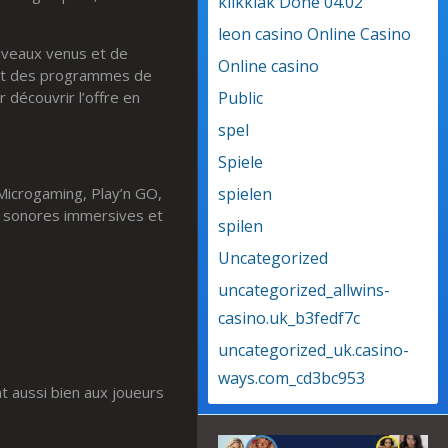
klikklak Done 04.02
leon casino Online Casino
nouveaux venus et de
Online casino
s et des programmes de
 découvrir l’offre en
Public
spel
Spiele
 Microgaming, Play’n GO,
spielen
on sonores immersives et
spilen
Uncategorized
uncategorized_allwins-
casino.uk_b3fedf7c
uncategorized_uk.casino-
ways.com_cd3bc953
t aussi bien aux joueurs