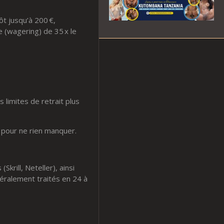
ôt jusqu’à 200 €,
 (wagering) de 35 x le
 limites de retrait plus
 pour ne rien manquer.
krill, Neteller), ainsi
néralement traités en 24 à