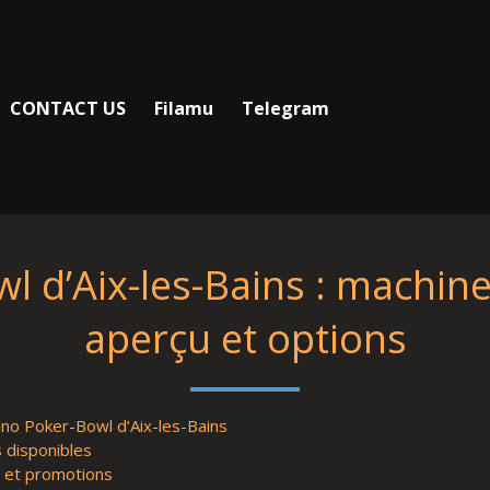
CONTACT US
Filamu
Telegram
l d’Aix-les-Bains : machine
aperçu et options
ino Poker-Bowl d’Aix-les-Bains
 disponibles
 et promotions