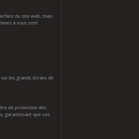
terface du site web, mais
chines à sous sont
c sur les grands écrans de
ière de protection des
s, garantissant que vos