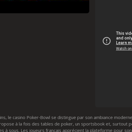
ains, le casino Poker‑Bowl se distingue par son ambiance modern
propose à la fois des tables de poker, un sportsbook et, surtout p
s à sous. Les joueurs français apprécient la plateforme pour son 