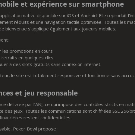
mobile et expérience sur smartphone
lication native disponible sur iOS et Android. Elle reproduit l’in
ment réduits et une navigation tactile optimisée. Toutes les ma
 de bienvenue s’applique également aux joueurs mobiles.
ont :
r les promotions en cours.
retraits en quelques clics.
ouer à des slots gratuits sans connexion internet.
ateur, le site est totalement responsive et fonctionne sans accro
ences et jeu responsable
nce délivrée par l’ANJ, ce qui impose des contrôles stricts en mat
e des jeux. Toutes les communications sont chiffrées SSL 256 bit
inancières restent confidentielles.
sable, Poker‑Bowl propose :