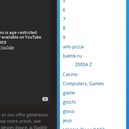
5
6
7
8
9
ami-pizza
balmk.ru
-
2000A Z
Casino
Computers, Games
game
giochi
gioco
e et son offre généreuse
jeux
our notre article, une
design épuré, la fluidité