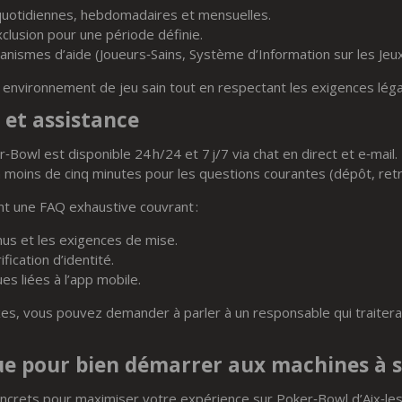
quotidiennes, hebdomadaires et mensuelles.
xclusion pour une période définie.
anismes d’aide (Joueurs‑Sains, Système d’Information sur les Jeux
environnement de jeu sain tout en respectant les exigences légal
t et assistance
‑Bowl est disponible 24 h/24 et 7 j/7 via chat en direct et e‑mail
moins de cinq minutes pour les questions courantes (dépôt, retra
t une FAQ exhaustive couvrant :
us et les exigences de mise.
ication d’identité.
es liées à l’app mobile.
xes, vous pouvez demander à parler à un responsable qui traite
que pour bien démarrer aux machines à 
oncrets pour maximiser votre expérience sur Poker‑Bowl d’Aix‑les‑