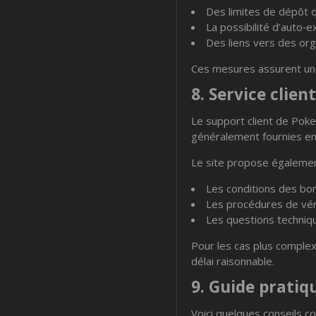
Des limites de dépôt 
La possibilité d’auto‑e
Des liens vers des org
Ces mesures assurent un 
8. Service clien
Le support client de Poker
généralement fournies en 
Le site propose égalemen
Les conditions des bon
Les procédures de vérif
Les questions techniqu
Pour les cas plus comple
délai raisonnable.
9. Guide prati
Voici quelques conseils c