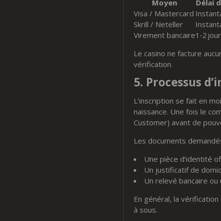
Moyen
Délai 
Visa / Mastercard
Instant
Skrill / Neteller
Instant
Virement bancaire
1‑2 jou
Le casino ne facture aucu
vérification.
5. Processus d’i
L’inscription se fait en 
naissance. Une fois le com
Customer) avant de pouvoi
Les documents demandés 
Une pièce d’identité of
Un justificatif de domic
Un relevé bancaire ou 
En général, la vérificati
à sous.