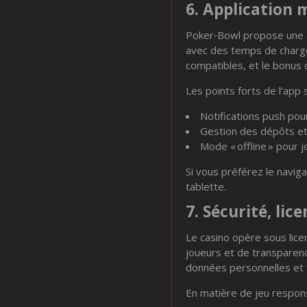
6. Application 
Poker‑Bowl propose une app
avec des temps de charge
compatibles, et le bonus
Les points forts de l’app s
Notifications push pou
Gestion des dépôts et 
Mode « offline » pour j
Si vous préférez le navig
tablette.
7. Sécurité, lic
Le casino opère sous lice
joueurs et de transparenc
données personnelles et f
En matière de jeu respon