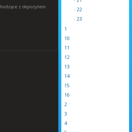
-
21
 pochodzące z depozytem
-
22
-
23
1
10
11
12
13
14
15
16
2
3
4