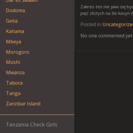
Dar es Salaam
Zakres ten nie jawi się b
Dodoma
pięć złotych na tle kasyn
Geita
Posted in
Uncategorize
Kahama
No one commented yet. B
Mbeya
Morogoro
Moshi
Mwanza
Tabora
Tanga
Zanzibar Island
Tanzania Check Girls