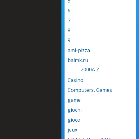
5
6
7
8
9
ami-pizza
balmk.ru
-
2000A Z
Casino
Computers, Games
game
giochi
gioco
jeux