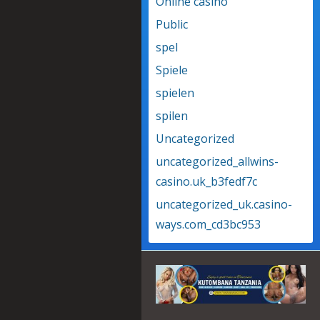
Online casino
Public
spel
Spiele
spielen
spilen
Uncategorized
uncategorized_allwins-
casino.uk_b3fedf7c
uncategorized_uk.casino-
ways.com_cd3bc953