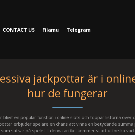
CONTACT US
Filamu
Telegram
ssiva jackpottar är i onlin
hur de fungerar
 blivit en populär funktion i online slots och toppar listorna öve
kpottar erbjuder spelare en chans att vinna en betydande summa
 som satsar på spelet. I denna artikel kommer vi att utforska vad