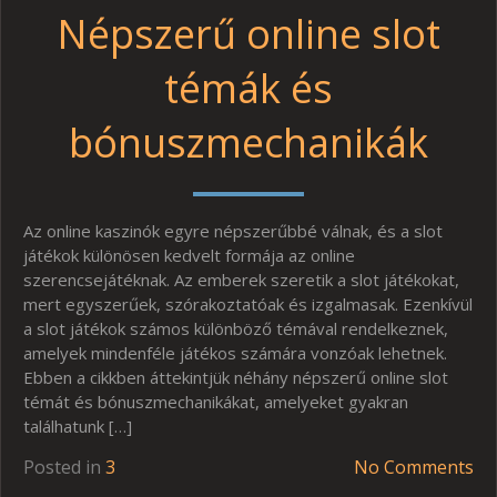
Népszerű online slot
témák és
bónuszmechanikák
Az online kaszinók egyre népszerűbbé válnak, és a slot
játékok különösen kedvelt formája az online
szerencsejátéknak. Az emberek szeretik a slot játékokat,
mert egyszerűek, szórakoztatóak és izgalmasak. Ezenkívül
a slot játékok számos különböző témával rendelkeznek,
amelyek mindenféle játékos számára vonzóak lehetnek.
Ebben a cikkben áttekintjük néhány népszerű online slot
témát és bónuszmechanikákat, amelyeket gyakran
találhatunk […]
Posted in
3
No Comments