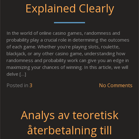
Explained Clearly
In the world of online casino games, randomness and
probability play a crucial role in determining the outcomes
of each game. Whether you’re playing slots, roulette,
blackjack, or any other casino game, understanding how
randomness and probability work can give you an edge in
maximizing your chances of winning. In this article, we will
delve […]
Posted in
3
No Comments
Analys av teoretisk
återbetalning till