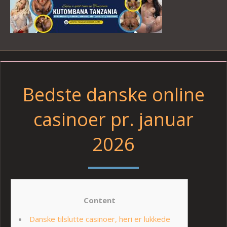
Bedste danske online
casinoer pr. januar
2026
Content
Danske tilslutte casinoer, heri er lukkede