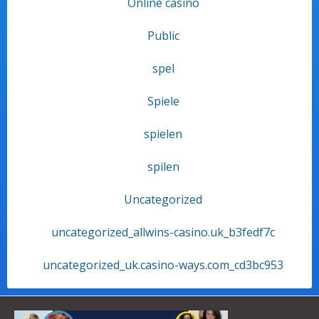
Online casino
Public
spel
Spiele
spielen
spilen
Uncategorized
uncategorized_allwins-casino.uk_b3fedf7c
uncategorized_uk.casino-ways.com_cd3bc953