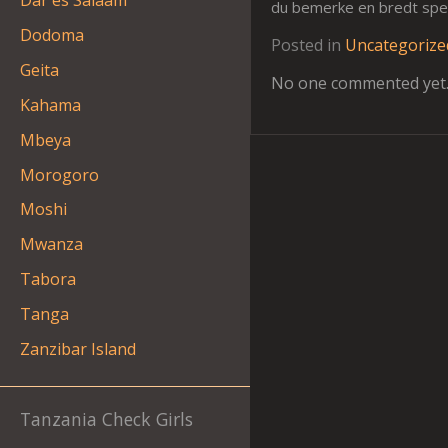
Dar es Salaam
du bemerke en bredt spek
Dodoma
Posted in
Uncategorize
Geita
No one commented yet. B
Kahama
Mbeya
Morogoro
Moshi
Mwanza
Tabora
Tanga
Zanzibar Island
Tanzania Check Girls