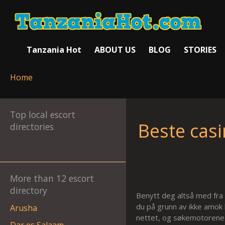
Tanzania Hot
ABOUT US
BLOG
STORIES
Home
Top local escort
Beste casi
directories
More than 12 escort
directory
Benytt deg altså med fra 
du på grunn av ikke amok 
Arusha
nettet, og søkemotorene e