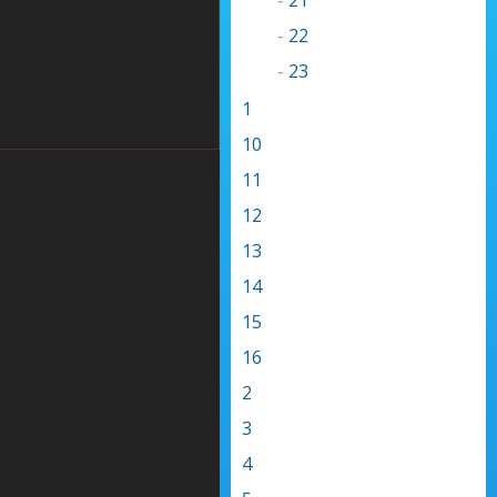
-
21
-
22
-
23
1
10
11
12
13
14
15
16
2
3
4