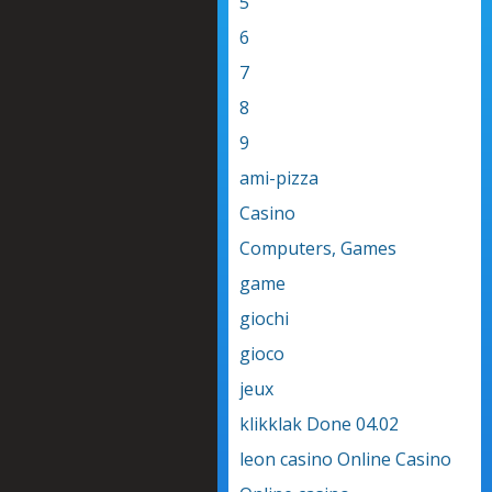
5
6
7
8
9
ami-pizza
Casino
Computers, Games
game
giochi
gioco
jeux
klikklak Done 04.02
leon casino Online Casino