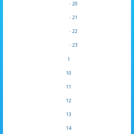
-
20
-
21
-
22
-
23
1
10
11
12
13
14