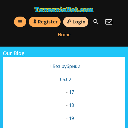
Register
Login
Home
Our Blog
! Без рубрики
05.02
-
17
-
18
-
19