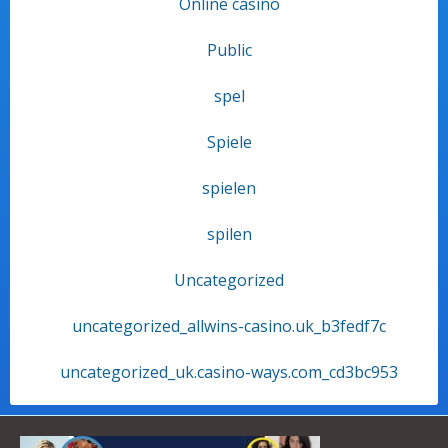
Online casino
Public
spel
Spiele
spielen
spilen
Uncategorized
uncategorized_allwins-casino.uk_b3fedf7c
uncategorized_uk.casino-ways.com_cd3bc953