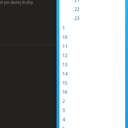
-
21
t po dużej liczby
-
22
-
23
1
10
11
12
13
14
15
16
2
3
4