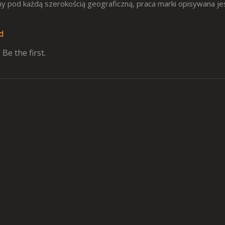
y pod każdą szerokością geograficzną, praca marki opisywana jes
d
e the first.