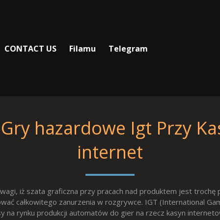
CONTACT US
Filamu
Telegram
 Gry hazardowe Igt Przy Ka
internet
agi, iż szata graficzna przy pracach nad produktem jest trochę 
ać całkowitego zanurzenia w rozgrywce. IGT (International Gam
y na rynku produkcji automatów do gier na rzecz kasyn interneto