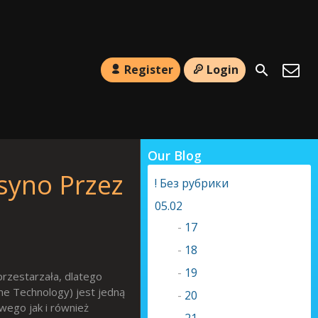
Register
Login
Our Blog
syno Przez
! Без рубрики
05.02
-
17
-
18
-
19
przestarzała, dlatego
e Technology) jest jedną
-
20
wego jak i również