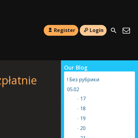
Register
Login
Our Blog
płatnie
! Без рубрики
05.02
-
17
-
18
-
19
-
20