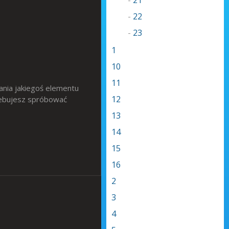
-
21
-
22
-
23
1
10
11
ania jakiegoś elementu
12
zebujesz spróbować
13
14
15
16
2
3
4