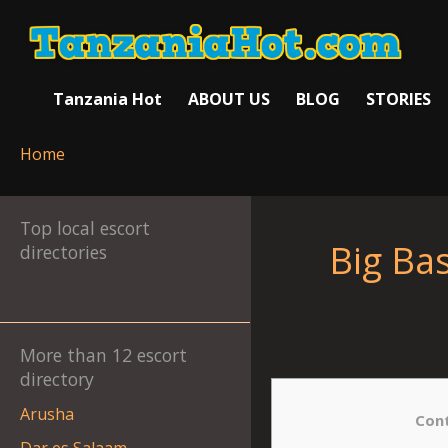
Tanzania Hot
ABOUT US
BLOG
STORIES
Home
Top local escort
Big Ba
directories
More than 12 escort
directory
Arusha
Con