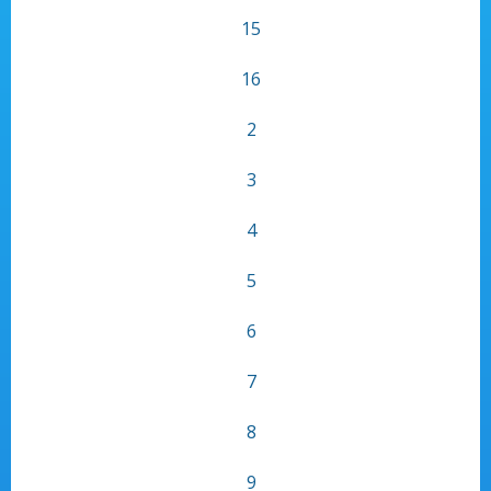
15
16
2
3
4
5
6
7
8
9