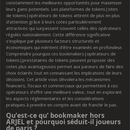
constamment les meilleures opportunités pour maximiser
leurs gains potentiels. Les plateformes de tokens|sites
de tokens|opérateurs de tokens attirent de plus en plus
d’attention grâce à leurs cotes particulièrement
attractives qui surpassent souvent celles des opérateurs
régulés nationalement. Cette différence significative
s’explique par plusieurs facteurs structurels et
économiques qui méritent d’être examinés en profondeur.
Comprendre pourquoi ces bookmakers|opérateurs de
tokens|prestataires de tokens peuvent proposer des
cotes plus avantageuses permet aux parieurs de faire des
choix éclairés tout en connaissant les implications de leurs
décisions. Cet article vous dévoilera les mécanismes
financiers, fiscaux et commerciaux qui permettent à ces
opérateurs d’offrir une meilleure valeur, tout en explorant
les aspects réglementaires et les considérations
pratiques à prendre en compte avant de franchir le pas.
Qu’est-ce qu’ bookmaker hors
ARJEL et pourquoi séduit-il joueurs
de paris ?