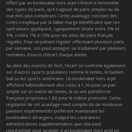
offert par un bookmaker hors arjel s’étend à l’ensemble
des types de paris, qu’il s’agisse de paris simples ou de
marchés plus complexes. Cette avantage constant des
cotes s’explique par la faible marge bénéficiaire que ces
opérateurs appliquent, typiquement située entre 3% et
5%, contre 7% à 10% pour les sites de paris français
régulés. Pour un pariant régulier effectuant plusieurs paris
par semaine, ces pourcentages se traduisent par plusieurs
centaines d’euros d’écart chaque année.
Au-delà des matchs de foot, l’écart se confirme également
sur d’autres sports populaires comme le tennis, le basket-
ball ou les sports américains. Un bookmaker hors arjel
affichera habituellement des cotes à 1,90 pour un pari
simple sur un match de tennis, là où une plateforme
française proposera 1,80 pour le même pronostic. Cette
régularité de cet avantage rend compte de de nombreux
parieurs expérimentés préfèrent maintenant les
bookmakers étrangers, malgré les contraintes
administratives supplémentaires que cela peut
représenter pour accéder à un bookmaker hors arjel en