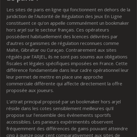
Les sites de paris en ligne qui fonctionnent en dehors de la
juridiction de l’Autorité de Régulation des Jeux En Ligne
constituent ce qu’on appelle communément un bookmaker
hors arjel sur le secteur français. Ces opérateurs
possèdent habituellement des licences délivrées par
d’autres organismes de régulation reconnues comme
Malte, Gibraltar ou Curaçao. Contrairement aux sites
régulés par l’ARJEL, ils ne sont pas soumis aux obligations
fiscales et légales spécifiques imposées en France. Cette
différence fondamentale dans leur cadre opérationnel leur
leur permet de mettre en place une approche
commerciale différente qui affecte directement la offre
proposée aux joueurs.
L’attrait principal proposé par un bookmaker hors arjel
réside dans les cotes sensiblement meilleures qu’il
propose sur l’ensemble des événements sportifs
accessibles. Les parieurs expérimentés observent
fréquemment des différences de gains pouvant atteindre
cinq à quinze pour cent comparativement aux sites de