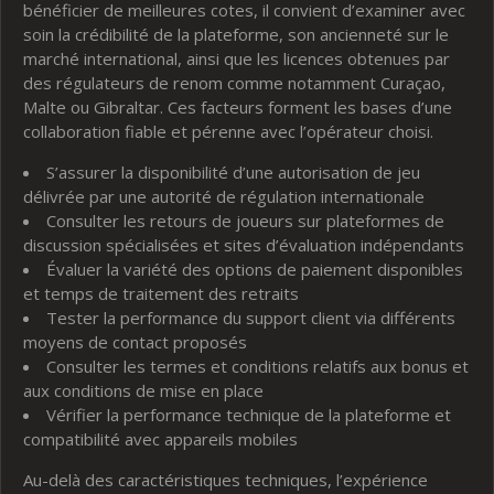
bénéficier de meilleures cotes, il convient d’examiner avec
soin la crédibilité de la plateforme, son ancienneté sur le
marché international, ainsi que les licences obtenues par
des régulateurs de renom comme notamment Curaçao,
Malte ou Gibraltar. Ces facteurs forment les bases d’une
collaboration fiable et pérenne avec l’opérateur choisi.
S’assurer la disponibilité d’une autorisation de jeu
délivrée par une autorité de régulation internationale
Consulter les retours de joueurs sur plateformes de
discussion spécialisées et sites d’évaluation indépendants
Évaluer la variété des options de paiement disponibles
et temps de traitement des retraits
Tester la performance du support client via différents
moyens de contact proposés
Consulter les termes et conditions relatifs aux bonus et
aux conditions de mise en place
Vérifier la performance technique de la plateforme et
compatibilité avec appareils mobiles
Au-delà des caractéristiques techniques, l’expérience