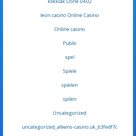
klikklak Done 04.02
leon casino Online Casino
Online casino
Public
spel
Spiele
spielen
spilen
Uncategorized
uncategorized_allwins-casino.uk_b3fedf7c