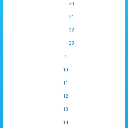
-
20
-
21
-
22
-
23
1
10
11
12
13
14