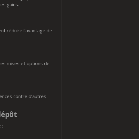
es gains.
ent réduire l’avantage de
tes mises et options de
tences contre d’autres
dépôt
 :