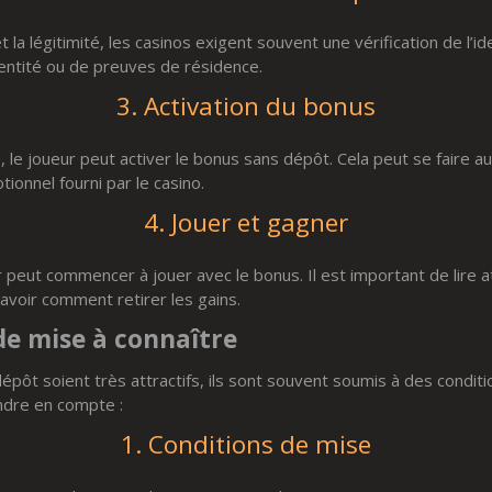
t la légitimité, les casinos exigent souvent une vérification de l’id
entité ou de preuves de résidence.
3. Activation du bonus
é, le joueur peut activer le bonus sans dépôt. Cela peut se faire
ionnel fourni par le casino.
4. Jouer et gagner
ur peut commencer à jouer avec le bonus. Il est important de lire 
avoir comment retirer les gains.
de mise à connaître
pôt soient très attractifs, ils sont souvent soumis à des conditi
ndre en compte :
1. Conditions de mise