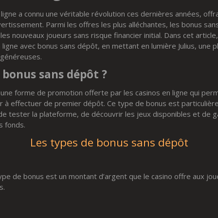
igne a connu une véritable révolution ces dernières années, offr
vertissement. Parmi les offres les plus alléchantes, les bonus san
 les nouveaux joueurs sans risque financier initial. Dans cet article
ligne avec bonus sans dépôt, en mettant en lumière Julius, une p
 généreuses.
 bonus sans dépôt ?
une forme de promotion offerte par les casinos en ligne qui per
r à effectuer de premier dépôt. Ce type de bonus est particulière
 de tester la plateforme, de découvrir les jeux disponibles et de g
s fonds.
Les types de bonus sans dépôt
pe de bonus est un montant d’argent que le casino offre aux joue
s.