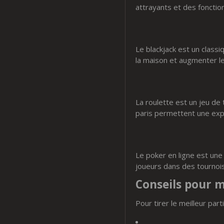
attrayants et des fonction
Le blackjack est un class
la maison et augmenter l
La roulette est un jeu de
paris permettent une exp
Le poker en ligne est une
joueurs dans des tournois
Conseils pour m
Pour tirer le meilleur part