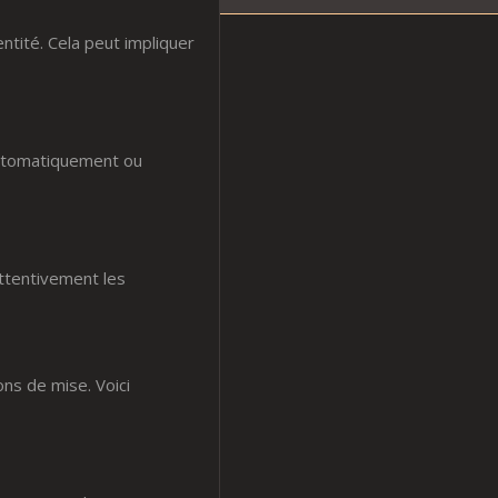
entité. Cela peut impliquer
 automatiquement ou
attentivement les
ons de mise. Voici