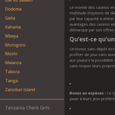
Dar es Salaam
Le monde des casinos en l
Dodoma
multitude d’options de di
Geita
par leur capacité à attirer
avantages des casinos en 
Kahama
démarque par ses offres
Mbeya
Qu’est-ce qu’un
Morogoro
Un bonus sans dépôt est 
Moshi
profiter de jeux sans avoi
aux joueurs la possibilité
Mwanza
sans risquer leurs propre
Tabora
Tanga
Zanzibar Island
Bonus en espèces :
Ce ty
jouer à leurs jeux préféré
Tanzania Check Girls