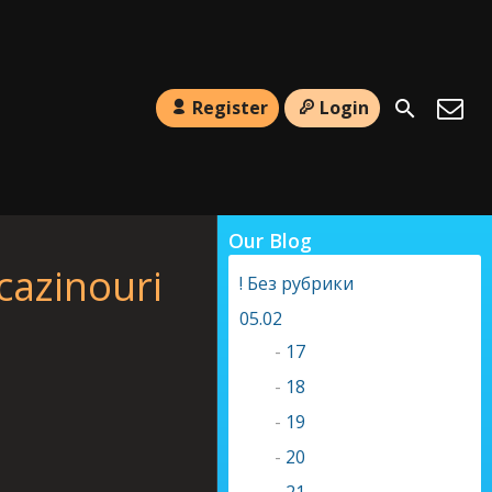
Register
Login
Our Blog
 cazinouri
! Без рубрики
05.02
-
17
-
18
-
19
-
20