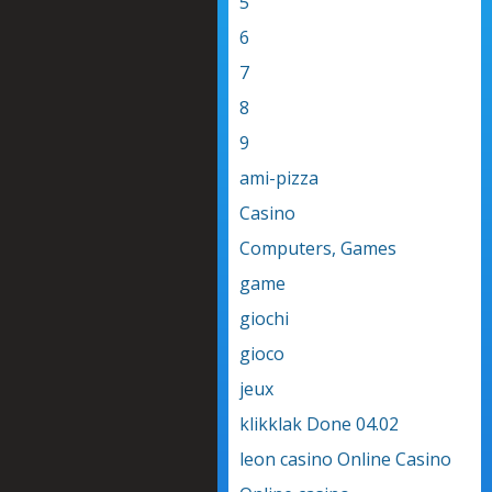
5
6
7
8
9
ami-pizza
Casino
Computers, Games
game
giochi
gioco
jeux
klikklak Done 04.02
leon casino Online Casino