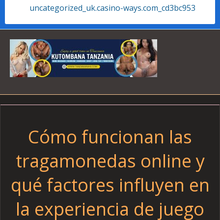
uncategorized_uk.casino-ways.com_cd3bc953
Cómo funcionan las
tragamonedas online y
qué factores influyen en
la experiencia de juego