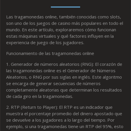
Las tragamonedas online, también conocidas como slots,
son uno de los juegos de casino más populares en todo el
mundo. En este artículo, exploraremos cómo funcionan
estas máquinas virtuales y qué factores influyen en la
experiencia de juego de los jugadores.
Funcionamiento de las tragamonedas online
1. Generador de números aleatorios (RNG): El corazón de
las tragamonedas online es el Generador de Números
Aleatorios, o RNG por sus siglas en inglés. Este algoritmo
se encarga de generar secuencias de números
completamente aleatorias que determinan los resultados
de cada giro en la tragamonedas.
2. RTP (Return to Player): El RTP es un indicador que
muestra el porcentaje promedio del dinero apostado que
se devuelve a los jugadores a lo largo del tiempo. Por
ejemplo, si una tragamonedas tiene un RTP del 95%, esto