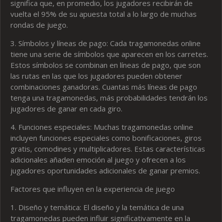
significa que, en promedio, los jugadores recibirán de
vuelta el 95% de su apuesta total a lo largo de muchas
rondas de juego.
3. Símbolos y líneas de pago: Cada tragamonedas online
tiene una serie de símbolos que aparecen en los carretes.
Estos símbolos se combinan en líneas de pago, que son
las rutas en las que los jugadores pueden obtener
combinaciones ganadoras. Cuantas más líneas de pago
tenga una tragamonedas, más probabilidades tendrán los
jugadores de ganar en cada giro.
4. Funciones especiales: Muchas tragamonedas online
incluyen funciones especiales como bonificaciones, giros
gratis, comodines y multiplicadores. Estas características
adicionales añaden emoción al juego y ofrecen a los
jugadores oportunidades adicionales de ganar premios.
Factores que influyen en la experiencia de juego
1. Diseño y temática: El diseño y la temática de una
tragamonedas pueden influir significativamente en la