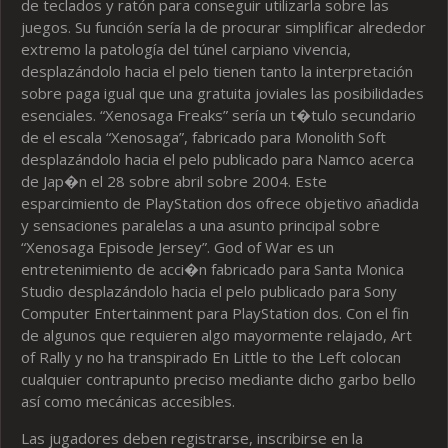
de teclados y ratón para conseguir utilizarla sobre las
juegos. Su función serí­a la de procurar simplificar alrededor
extremo la patologí­a del túnel carpiano vivencia,
desplazándolo hacia el pelo tienen tanto la interpretación
sobre paga igual que una gratuita joviales las posibilidades
esenciales.
“Xenosaga Freaks” serí­a un t�tulo secundario
de el escala “Xenosaga”, fabricado para Monolith Soft
desplazándolo hacia el pelo publicado para Namco acerca
de Jap�n el 28 sobre abril sobre 2004. Este
esparcimiento de PlayStation dos ofrece objetivo añadida
y sensaciones paralelas a una asunto principal sobre
“Xenosaga Episode Jersey”. God of War es un
entretenimiento de acci�n fabricado para Santa Monica
Studio desplazándolo hacia el pelo publicado para Sony
Computer Entertainment para PlayStation dos. Con el fin
de algunos que requieren algo mayormente relajado, Art
of Rally y no ha transpirado En Little to the Left colocan
cualquier contrapunto preciso mediante dicho garbo bello
así­ como mecánicas accesibles.
Las jugadores deben registrarse, inscribirse en la