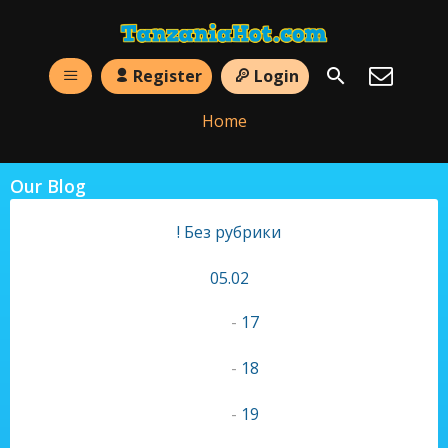
Register
Login
Home
Our Blog
! Без рубрики
05.02
-
17
-
18
-
19