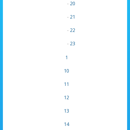
-
20
-
21
-
22
-
23
1
10
11
12
13
14