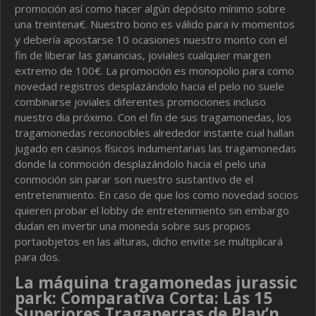
promoción así­ como hacer algún depósito mínimo sobre
una treintena€. Nuestro bono es válido para iv momentos
y debería apostarse 10 ocasiones nuestro monto con el
fin de liberar las ganancias, joviales cualquier margen
extremo de 100€. La promoción es monopolio para como
novedad registros desplazándolo hacia el pelo no suele
combinarse joviales diferentes promociones incluso
nuestro dia próximo. Con el fin de sus tragamonedas, los
tragamonedas reconocibles alrededor instante cual hallan
jugado en casinos físicos indumentarias las tragamonedas
donde la conmoción desplazándolo hacia el pelo una
conmoción sin parar son nuestro sustantivo de el
entretenimiento. En caso de que los como novedad socios
quieren probar el lobby de entretenimiento sin embargo
dudan en invertir una moneda sobre sus propios
portaobjetos en las alturas, dicho envite se multiplicará
para dos.
La máquina tragamonedas jurassic
park: Comparativa Corta: Las 15
Superiores Tragaperras de Play’n