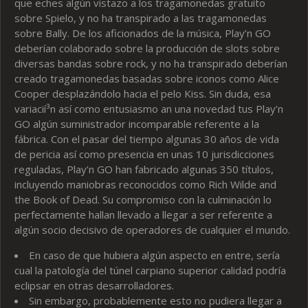
que eches algún vistazo a los tragamonedas gratuito
sobre Spielo, y no ha transpirado a las tragamonedas
sobre Bally. De los aficionados de la música, Play’n GO
deberían colaborado sobre la producción de slots sobre
diversas bandas sobre rock, y no ha transpirado deberían
creado tragamonedas basadas sobre iconos como Alice
Cooper desplazándolo hacia el pelo Kiss. Sin duda, esa
variacií³n así­ como entusiasmo an una novedad tus Play’n
GO algún suministrador incomparable referente a la
fábrica. Con el pasar del tiempo algunas 30 años de vida
de pericia así­ como presencia en unas 10 jurisdicciones
reguladas, Play’n GO han fabricado algunas 350 títulos,
incluyendo maniobras reconocidos como Rich Wilde and
the Book of Dead. Su compromiso con la culminación lo
perfectamente hallan llevado a llegar a ser referente a
algún socio decisivo de operadores de cualquier el mundo.
En caso de que hubiera algún aspecto en entre, sería
cual la patologí­a del túnel carpiano superior calidad podría
eclipsar en otras desarrolladores.
Sin embargo, probablemente esto no pudiera llegar a