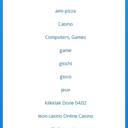
ami-pizza
Casino
Computers, Games
game
giochi
gioco
jeux
klikklak Done 04.02
leon casino Online Casino