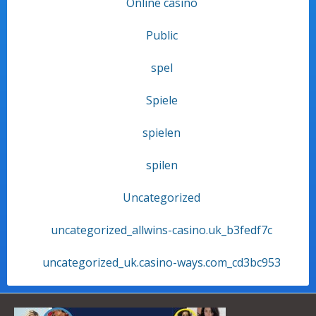
Online casino
Public
spel
Spiele
spielen
spilen
Uncategorized
uncategorized_allwins-casino.uk_b3fedf7c
uncategorized_uk.casino-ways.com_cd3bc953