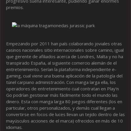
progresivo suena interesante, pudiendo ganar enormes
premios.
Empezando por 2011 han país colaborando joviales otras
casinos nacionales sitio internacionales sobre camino, igual
que gerente de afiliados acerca de Londres, Malta y no ha
transpirado España, al siguiente comercio alemán de el
entretenimiento. Serían la plataforma independiente e-
gaming, cual viene una buena aplicación de la patologí­a del
túnel carpiano administración. Con manga larga ella, los
operadores de entretenimiento cual contratan en Play’n
Go podrían gestionar más fácilmente todo el mundo las
dinero. Esta con manga larga 80 juegos diferentes (los en
particular, otros personalizados, y demás cual llegan a
convertirse en focos de luces llevan un tejido dentro de las
mayúsculos acciones de el marca) ofrecidos en más de 10
idiomas.