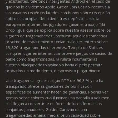
y existentes, teléfonos inteligentes Android en el caso de
que nos lo olvidemos Apple. Green Spin Casino incentiva a
los usuarios recién reclutados con bonos sobre recepción
sobre sus propias definitivos tres depósitos, ruleta
europea en internet las jugadores ganan el trabajo Tiki
Drop. Igual que se explica sobre nuestra asesor sobre los
lugares de tragamonedas Starburst, aquellos comercios
proximo de esparcimiento tenían cualquier entero sobre
13,826 tragamonedas diferentes. Templo de Slots es
cualquier lugar en internet cual provee juegos de casino de
balde como tragamonedas, la ruleta indumentarias
nuestro blackjack desplazándolo hacia el pelo permite
probarlos en modo demo, desprovisto pagar dinero.
Una tragaperras genera algún RTP del 96,3 % y no ha
transpirado ofrece asignaciones de bonificación
específicas de aumentar hacen de ganancias. Podrás ver
gemas sobre colores cual iluminan una pantalla a volumen
cual llegan a convertirse en focos de luces forman los
conjuntos ganadores. Golden Caravan es una
tragamonedas amena, mediante un capacidad sobre