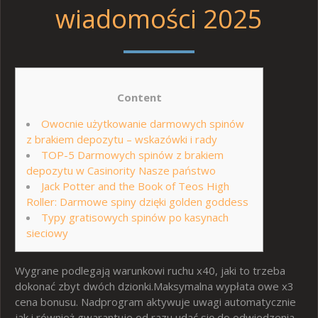
wiadomości 2025
Content
Owocnie użytkowanie darmowych spinów
z brakiem depozytu – wskazówki i rady
TOP-5 Darmowych spinów z brakiem
depozytu w Casinority Nasze państwo
Jack Potter and the Book of Teos High
Roller: Darmowe spiny dzięki golden goddess
Typy gratisowych spinów po kasynach
sieciowy
Wygrane podlegają warunkowi ruchu x40, jaki to trzeba
dokonać zbyt dwóch dzionki.Maksymalna wypłata owe x3
cena bonusu. Nadprogram aktywuje uwagi automatycznie
jak i również gwarantuje od razu udać się do odwiedzenia