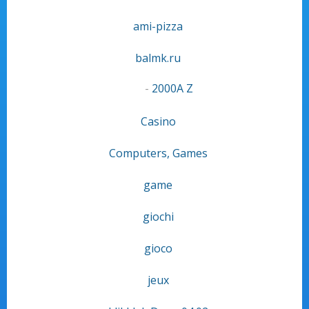
ami-pizza
balmk.ru
-
2000A Z
Casino
Computers, Games
game
giochi
gioco
jeux