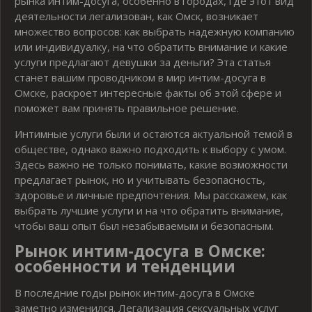
рынка интим-досуга, особенно в городах, где этот вид
деятельности легализован, как Омск, возникает
множество вопросов: как выбрать надежную компанию
или индивидуалку, на что обратить внимание и какие
услуги предлагают девушки за деньги? Эта статья
станет вашим проводником в мир интим-досуга в
Омске, раскроет интересные факты об этой сфере и
поможет вам принять правильное решение.
Интимные услуги были и остаются актуальной темой в
обществе, однако важно подходить к выбору с умом.
Здесь важно не только понимать, какие возможности
предлагает рынок, но и учитывать безопасность,
здоровье и личные предпочтения. Мы расскажем, как
выбрать лучшие услуги и на что обратить внимание,
чтобы ваш опыт был незабываемым и безопасным.
Рынок интим-досуга в Омске:
особенности и тенденции
В последние годы рынок интим-досуга в Омске
заметно изменился. Легализация сексуальных услуг