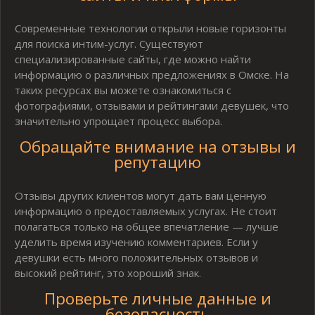
Современные технологии открыли новые горизонты
для поиска интим-услуг. Существуют
специализированные сайты, где можно найти
информацию о различных предложениях в Омске. На
таких ресурсах вы можете ознакомиться с
фотографиями, отзывами и рейтингами девушек, что
значительно упрощает процесс выбора.
Обращайте внимание на отзывы и
репутацию
Отзывы других клиентов могут дать вам ценную
информацию о предоставляемых услугах. Не стоит
полагаться только на общее впечатление — лучше
уделить время изучению комментариев. Если у
девушки есть много положительных отзывов и
высокий рейтинг, это хороший знак.
Проверьте личные данные и
безопасность