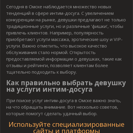
Сегодня в Омске наблюдается множество новых
тенденций в сфере интим-досуга. С увеличением
конкуренции на рынке, девушки предлагают не только
традиционные услуги, но и различные ‘фишки’, чтобы
привлечь клиентов. Например, популярность
приобретают услуги массажа, эротические шоу и VIP-
услуги. Важно отметить, что высокое качество
обслуживания стало нормой. Открытость
предоставляемой информации о девушках, такие как
отзывы и рейтинги, позволяет клиентам более
тщательно подходить к выбору.
Как правильно выбрать девушку
на услуги интим-досуга
При поиске услуг интим-досуга в Омске важно знать,
на что обращать внимание. Вот несколько советов,
которые помогут сделать удачный выбор.
Используйте специализированные
сайты и платформы