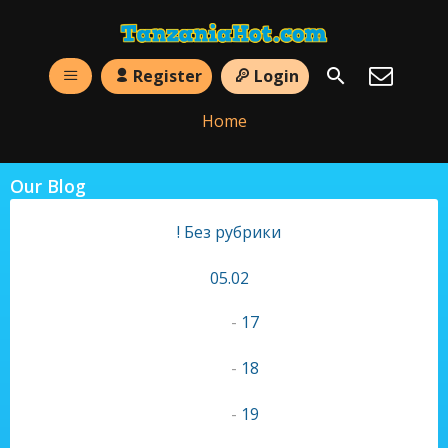
Register
Login
Home
Our Blog
! Без рубрики
05.02
-
17
-
18
-
19