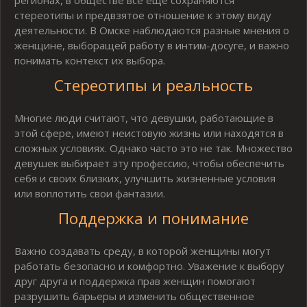
регионах, в обществе все еще сохраняются
стереотипы и предвзятое отношение к этому виду
деятельности. В Омске наблюдаются разные мнения о
женщине, выборащей работу в интим-досуге, и важно
понимать контекст их выбора.
Стереотипы и реальность
Многие люди считают, что девушки, работающие в
этой сфере, имеют неистовую жизнь или находятся в
сложных условиях. Однако часто это не так. Множество
девушек выбирает эту профессию, чтобы обеспечить
себя и своих близких, улучшить жизненные условия
или воплотить свои фантазии.
Поддержка и понимание
Важно создавать среду, в которой женщины могут
работать безопасно и комфортно. Уважение к выбору
друг друга и поддержка прав женщин помогают
разрушить барьеры и изменить общественное