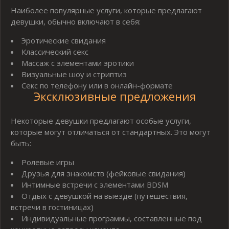
Наиболее популярные услуги, которые предлагают
девушки, обычно включают в себя:
Эротические свидания
Классический секс
Массаж с элементами эротики
Визуальные шоу и стриптиз
Секс по телефону или в онлайн-формате
Эксклюзивные предложения
Некоторые девушки предлагают особые услуги,
которые могут отличаться от стандартных. Это могут
быть:
Ролевые игры
Друзья для знакомств (фейковые свидания)
Интимные встречи с элементами BDSM
Отдых с девушкой на выезде (путешествия,
встречи в гостиницах)
Индивидуальные программы, составленные под