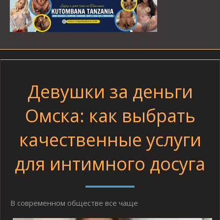
Девушки за деньги
Омска: как выбрать
качественные услуги
для интимного досуга
В современном обществе все чаще