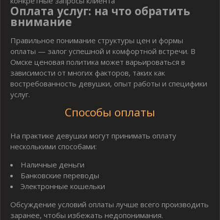
конкретные запросы клиента
Оплата услуг: на что обратить
внимание
Правильное понимание структуры цен и формы
оплаты — залог успешной и комфортной встречи. В
Омске ценовая политика может варьироваться в
зависимости от многих факторов, таких как
востребованность девушки, опыт работы и специфики
услуг.
Способы оплаты
На практике девушки могут принимать оплату
несколькими способами:
Наличные деньги
Банковские переводы
Электронные кошельки
Обсуждение условий оплаты лучше всего производить
заранее, чтобы избежать недопонимания.