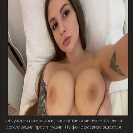
обсуждаются вопросы, касающиеся интимных услуг и
легализации проституции. На фоне развивающегося