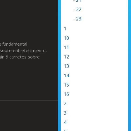
-
21
-
22
-
23
1
10
e fundamental
11
 sobre entretenimiento,
12
rán 5 carretes sobre
13
14
15
16
2
3
4