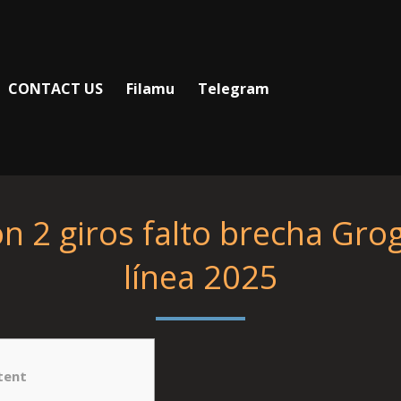
CONTACT US
Filamu
Telegram
n 2 giros falto brecha Gro
línea 2025
tent