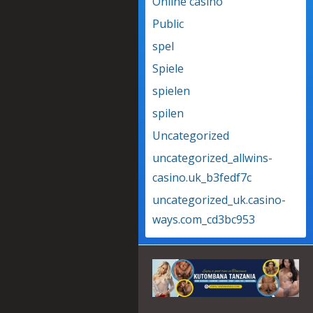
Online casino
Public
spel
Spiele
spielen
spilen
Uncategorized
uncategorized_allwins-
casino.uk_b3fedf7c
uncategorized_uk.casino-
ways.com_cd3bc953