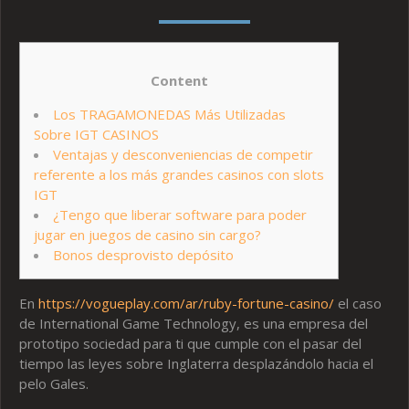
Content
Los TRAGAMONEDAS Más Utilizadas
Sobre IGT CASINOS
Ventajas y desconveniencias de competir
referente a los más grandes casinos con slots
IGT
¿Tengo que liberar software para poder
jugar en juegos de casino sin cargo?
Bonos desprovisto depósito
En
https://vogueplay.com/ar/ruby-fortune-casino/
el caso
de International Game Technology, es una empresa del
prototipo sociedad para ti que cumple con el pasar del
tiempo las leyes sobre Inglaterra desplazándolo hacia el
pelo Gales.