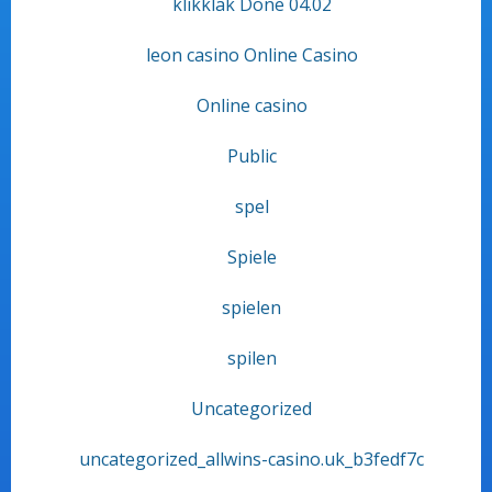
klikklak Done 04.02
leon casino Online Casino
Online casino
Public
spel
Spiele
spielen
spilen
Uncategorized
uncategorized_allwins-casino.uk_b3fedf7c