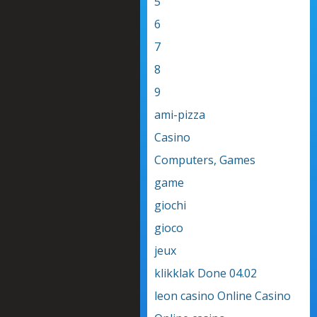
5
6
7
8
9
ami-pizza
Casino
Computers, Games
game
giochi
gioco
jeux
klikklak Done 04.02
leon casino Online Casino