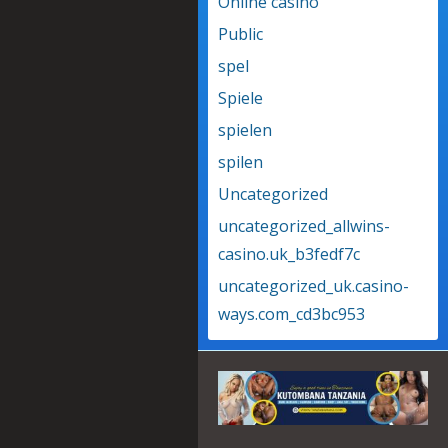
Online casino
Public
spel
Spiele
spielen
spilen
Uncategorized
uncategorized_allwins-
casino.uk_b3fedf7c
uncategorized_uk.casino-
ways.com_cd3bc953