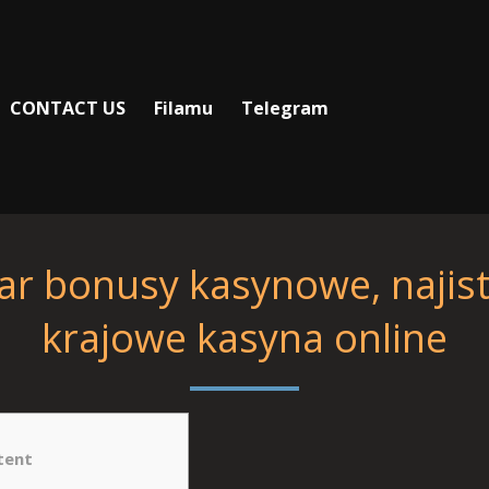
CONTACT US
Filamu
Telegram
tar bonusy kasynowe, najist
krajowe kasyna online
tent