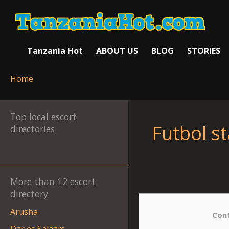
Tanzania Hot
ABOUT US
BLOG
STORIES
Home
Top local escort
Futbol s
directories
More than 12 escort
directory
Arusha
Con