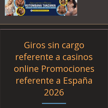
Giros sin cargo
referente a casinos
online Promociones
referente a España
2026