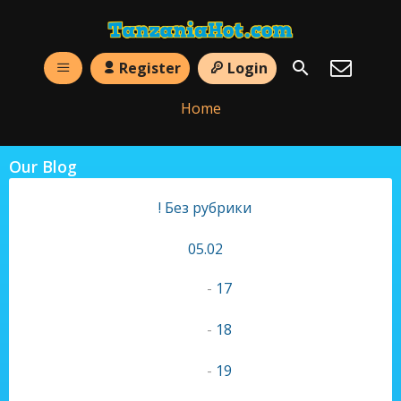
Register
Login
Home
Our Blog
! Без рубрики
05.02
-
17
-
18
-
19