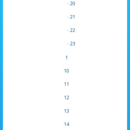
-
20
-
21
-
22
-
23
1
10
11
12
13
14