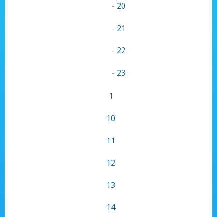
-
20
-
21
-
22
-
23
1
10
11
12
13
14