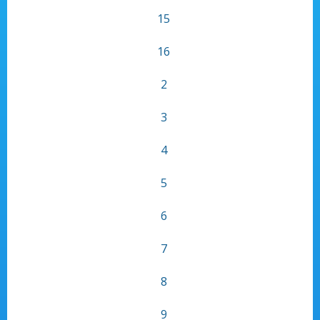
15
16
2
3
4
5
6
7
8
9