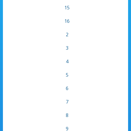
15
16
2
3
4
5
6
7
8
9