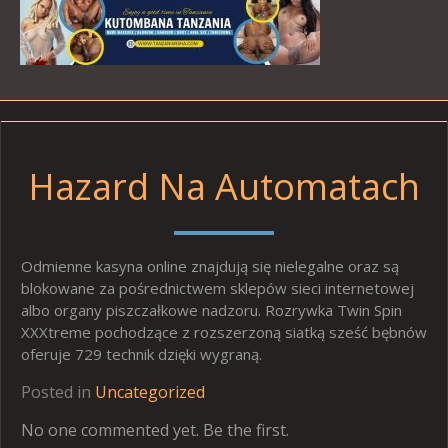
Hazard Na Automatach
Odmienne kasyna online znajdują się nielegalne oraz są
blokowane za pośrednictwem sklepów sieci internetowej
albo organy piszczałkowe nadzoru. Rozrywka Twin Spin
XXXtreme pochodzące z rozszerzoną siatką sześć bębnów
oferuje 729 technik dzięki wygraną.
Posted in
Uncategorized
No one commented yet. Be the first.