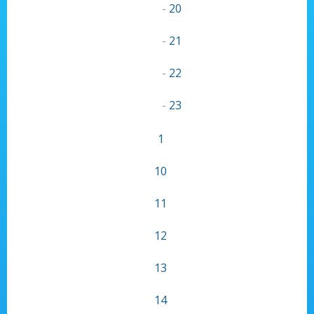
-
20
-
21
-
22
-
23
1
10
11
12
13
14