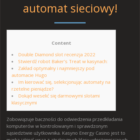
automat sieciowy!
Content
Double Diamond slot recenzja 2022
Stwierdź robot Baker’s Treat w kasynach:
Zakład optymalny i najmniejszy pod
automacie Hugo
Im kierować się, selekcjonując automaty na
rzetelne pieniądze?
Dokąd weselić się darmowymi slotami
klasycznymi
Zobowiązuje baczności do odwiedzenia przedkładania
komputerów w kontrolowanym i sprawdzonym
sąsiedztwie użytkownika. Kasyno Energy Casino jest to
marka jakiejś wraz z atrakcyjnych klasy udostępniających