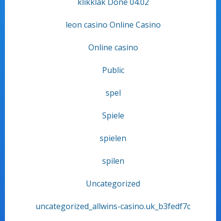
klikklak Done 04.02
leon casino Online Casino
Online casino
Public
spel
Spiele
spielen
spilen
Uncategorized
uncategorized_allwins-casino.uk_b3fedf7c