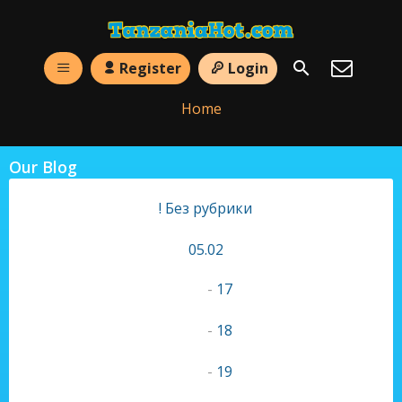
Register
Login
Home
Our Blog
! Без рубрики
05.02
-
17
-
18
-
19