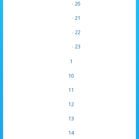
-
20
-
21
-
22
-
23
1
10
11
12
13
14