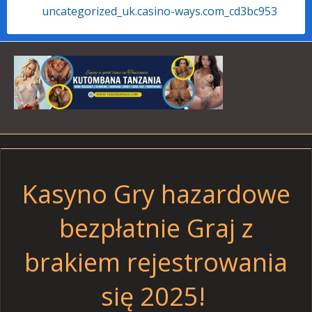
uncategorized_uk.casino-ways.com_cd3bc953
Kasyno Gry hazardowe
bezpłatnie Graj z
brakiem rejestrowania
się 2025! ​