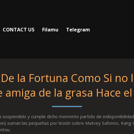
CONTACT US
Filamu
Telegram
 De la Fortuna Como Si no 
 amiga de la grasa Hace el
 suspendido y cumple dicho momento partido de indisponibilidad 
birí¡ suman las pequeñas por lesión sobre Matvey Safonov, Kang
antou.