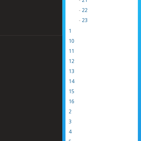
-
21
-
22
-
23
1
10
11
12
13
14
15
16
2
3
4