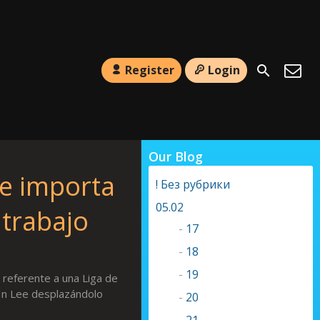
Register
Login
Our Blog
le importa
! Без рубрики
05.02
 trabajo
-
17
-
18
-
19
referente a una Liga de
-In Lee desplazándolo
-
20