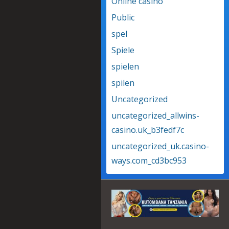
Online casino
Public
spel
Spiele
spielen
spilen
Uncategorized
uncategorized_allwins-
casino.uk_b3fedf7c
uncategorized_uk.casino-
ways.com_cd3bc953