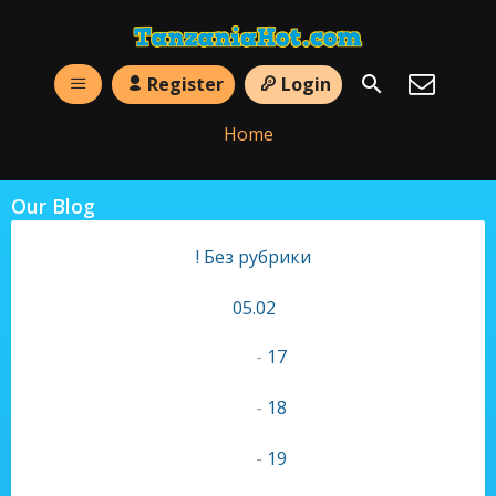
Register
Login
Home
Our Blog
! Без рубрики
05.02
-
17
-
18
-
19