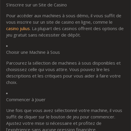
S’inscrire sur un Site de Casino
Pour accéder aux machines à sous démo, il vous suffit de
vous inscrire sur un site de casino en ligne, comme le
casino julius
. La plupart des casinos offrent des options de
jeu gratuit sans nécessiter de dépôt.
Choisir une Machine à Sous
Parcourez la sélection de machines à sous disponibles et
choisissez celle qui vous attire. Vous pouvez lire les
descriptions et les critiques pour vous aider à faire votre
choix.
Commencer à Jouer
Une fois que vous avez sélectionné votre machine, il vous
suffit de cliquer sur le bouton de jeu pour commencer.
Ajustez votre mise si nécessaire et profitez de
l’expérience sans aucune pression financière.