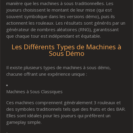
manière que les machines à sous traditionnelles. Les
joueurs choisissent le montant de leur mise (qui est
souvent symbolique dans les versions démo), puis ils
actionnent les rouleaux. Les résultats sont générés par un
générateur de nombres aléatoires (RNG), garantissant
que chaque tour est indépendant et équitable.
Les Différents Types de Machines à
Sous Démo
Il existe plusieurs types de machines à sous démo,
chacune offrant une expérience unique :
Machines à Sous Classiques
Ces machines comprennent généralement 3 rouleaux et
des symboles traditionnels tels que des fruits et des BAR.
Elles sont idéales pour les joueurs qui préfèrent un
gameplay simple.