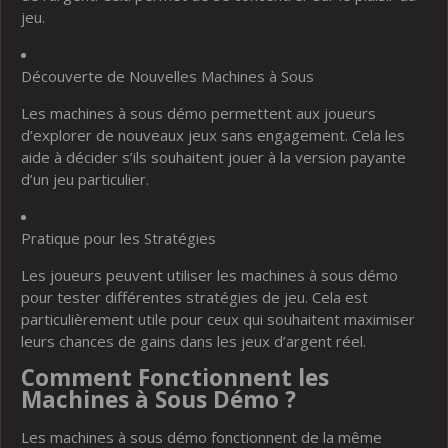
jeu.
Découverte de Nouvelles Machines à Sous
Les machines à sous démo permettent aux joueurs
d’explorer de nouveaux jeux sans engagement. Cela les
aide à décider s’ils souhaitent jouer à la version payante
d’un jeu particulier.
Pratique pour les Stratégies
Les joueurs peuvent utiliser les machines à sous démo
pour tester différentes stratégies de jeu. Cela est
particulièrement utile pour ceux qui souhaitent maximiser
leurs chances de gains dans les jeux d’argent réel.
Comment Fonctionnent les
Machines à Sous Démo ?
Les machines à sous démo fonctionnent de la même