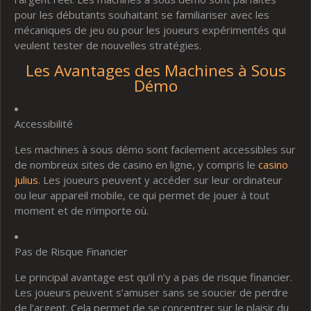
pour les débutants souhaitant se familiariser avec les
mécaniques de jeu ou pour les joueurs expérimentés qui
veulent tester de nouvelles stratégies.
Les Avantages des Machines à Sous
Démo
Accessibilité
Les machines à sous démo sont facilement accessibles sur
de nombreux sites de casino en ligne, y compris le
casino
julius
. Les joueurs peuvent y accéder sur leur ordinateur
ou leur appareil mobile, ce qui permet de jouer à tout
moment et de n’importe où.
Pas de Risque Financier
Le principal avantage est qu’il n’y a pas de risque financier.
Les joueurs peuvent s’amuser sans se soucier de perdre
de l’argent. Cela permet de se concentrer sur le plaisir du