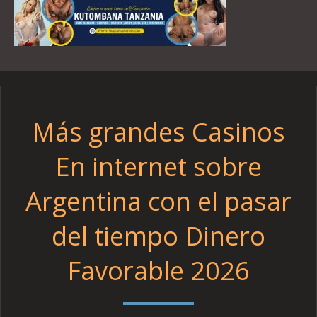
Más grandes Casinos
En internet sobre
Argentina con el pasar
del tiempo Dinero
Favorable 2026