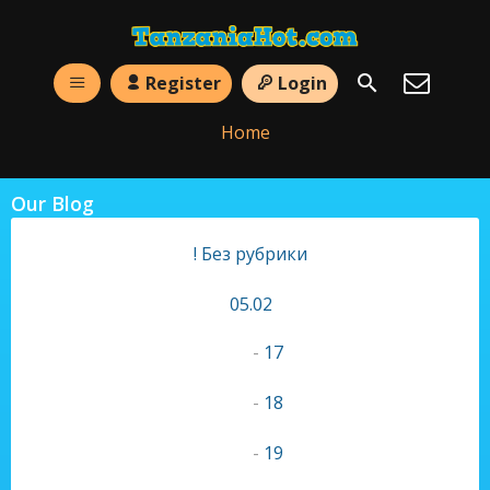
Register
Login
Home
Our Blog
! Без рубрики
05.02
-
17
-
18
-
19