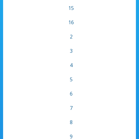
15
16
2
3
4
5
6
7
8
9