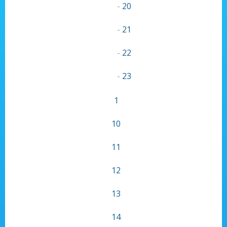
-
20
-
21
-
22
-
23
1
10
11
12
13
14