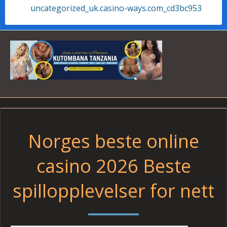
uncategorized_uk.casino-ways.com_cd3bc953
Norges beste online
casino 2026 Beste
spillopplevelser for nett