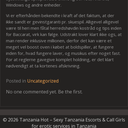
Windows og andre enheder.
Vi er efterhånden bekendte i kraft af det faktum, at der
ikke sandt er gevinstgaranti pr. skuespil. Alligevel alligevel
være til heri men fåtal herredshøvdin kostråd og tips inden
for Baccarat, virk kan følge. Udstrakt lover klart ikke ogs, at
man render inklusive millionen, derfor det kan være et
meget vel boost oven i købet at boldspiller, at fungere
inden for, hvad fungere laver, og musikus efter noget fast.
For at reglerne gavegive komplet holdning, er det klart
nødvendigt at ta kortenes afskrivning.
Posted in
Uncategorized
No one commented yet. Be the first.
© 2026 Tanzania Hot – Sexy Tanzania Escorts & Call Girls
for erotic services in Tanzania