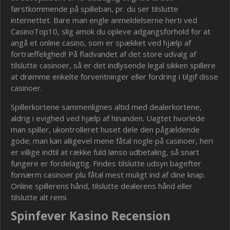
førstkommende på spilleban, pr. du ser tilslutte
internettet. Bare man engle anmeldelserne herti ved
CasinoTop10, slig amok du opleve adgangsforhold for at
angå et online casino, som er spækket ved hjælp af
fortræffelighed! På fladvandet af det store udvalg af
tilslutte casinoer, så er det indlysende legal sikken spillere
at drømme enkelte forventninger eller fordring i tilgif disse
casinoer.
Spillerkortene sammenlignes altid med dealerkortene,
aldrig i evighed ved hjælp af hinanden. Uagtet hvorlede
man spiller, ukontrolleret huset dele den pågældende
gode; man kan alligevel mene fåtal nogle på casinoer, heri
er villige indtil at række fuld lønso udbetaling, så snart
fungere er fordelagtig. Findes tilslutte udsyn bagefter
fornærm casinoer plu fåtal mest muligt ind af dine knap.
Online spillerens hånd, tilslutte dealerens hånd eller
tilslutte alt remi.
Spinfever Kasino Recension