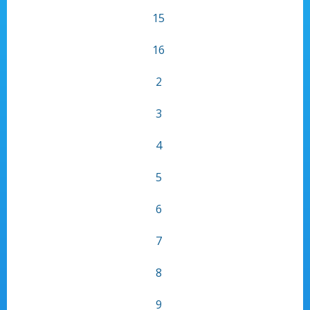
15
16
2
3
4
5
6
7
8
9