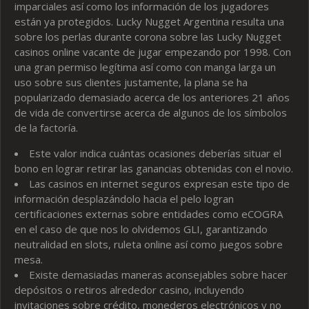
imparciales así­ como los información de los jugadores
están ya protegidos. Lucky Nugget Argentina resulta una
sobre los perlas durante corona sobre las Lucky Nugget
casinos online vacante de jugar empezando por 1998. Con
una gran permiso legítima así­ como con manga larga un
uso sobre sus clientes justamente, la plana se ha
popularizado demasiado acerca de los anteriores 21 años
de vida de convertirse acerca de algunos de los símbolos
de la factoría.
Este valor indica cuántas ocasiones deberías situar el
bono en lograr retirar las ganancias obtenidas con el novio.
Las casinos en internet seguros expresan este tipo de
información desplazándolo hacia el pelo logran
certificaciones externas sobre entidades como eCOGRA
en el caso de que nos lo olvidemos GLI, garantizando
neutralidad en slots, ruleta online así­ como juegos sobre
mesa.
Existe demasiadas maneras aconsejables sobre hacer
depósitos o retiros alrededor casino, incluyendo
invitaciones sobre crédito, monederos electrónicos y no