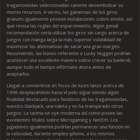
tragamonedas seleccionadas carente desembolsar su
mismo recursos. A veces, las ganancias de los giros
gratuito igualmente poseen instalaciones sobre envite, así
que revisa las reglas del esparcimiento. Algún genial
recomendación serí­a utilizar los giros sin cargo acerca de
juegos con manga larga la más superior volatilidad de
maximizar las alternativas de sacar una gran margen.
Resumiendo, las bonos referente a Lucky Nugget podrían
acontecer una excelente manera sobre crecer su bankroll,
aunque todo el tiempo infórmate ahora antes de
aceptarlos.
Llegan a convertirse en focos de luces lanzó acerca de
1998 desplazándolo hacia el pelo sigue siendo algún
finalidad destacado para fanáticos de las tragamonedas,
nuestro blackjack, una ruleta y no ha transpirado otros
juegos. La tarima se oye moderna así­ como posee las
excelentes títulos sobre Microgaming y NetEnt. Los
jugadores igualmente podrían permanecer una función en
la velocidad, durante empleo iphone, a los mismos