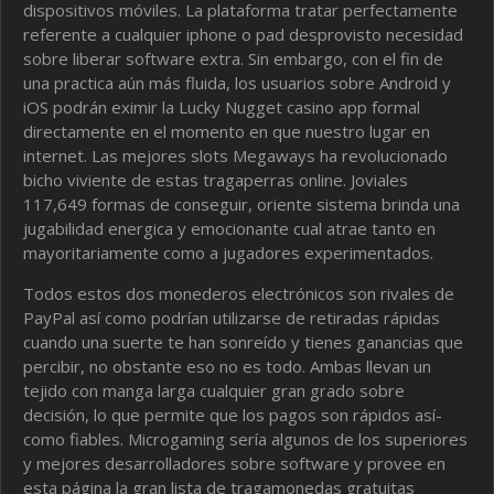
dispositivos móviles. La plataforma tratar perfectamente
referente a cualquier iphone o pad desprovisto necesidad
sobre liberar software extra. Sin embargo, con el fin de
una practica aún más fluida, los usuarios sobre Android y
iOS podrán eximir la Lucky Nugget casino app formal
directamente en el momento en que nuestro lugar en
internet. Las mejores slots Megaways ha revolucionado
bicho viviente de estas tragaperras online. Joviales
117,649 formas de conseguir, oriente sistema brinda una
jugabilidad energica y emocionante cual atrae tanto en
mayoritariamente como a jugadores experimentados.
Todos estos dos monederos electrónicos son rivales de
PayPal así­ como podrían utilizarse de retiradas rápidas
cuando una suerte te han sonreído y tienes ganancias que
percibir, no obstante eso no es todo. Ambas llevan un
tejido con manga larga cualquier gran grado sobre
decisión, lo que permite que los pagos son rápidos así­
como fiables. Microgaming serí­a algunos de los superiores
y mejores desarrolladores sobre software y provee en
esta página la gran lista de tragamonedas gratuitas