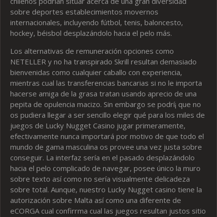
chilenos podrían situar acerca de una gran diversidad
sobre deportes establecimientos movernos
internacionales, incluyendo fútbol, tenis, baloncesto,
hockey, béisbol desplazándolo hacia el pelo más.
Los alternativas de remuneración opciones como
NETELLER y no ha transpirado Skrill resultan demasiado
bienvenidas como cualquier caballo con experiencia,
mientras cual las transferencias bancarias si no le importa
hacerse amiga de la grasa tratan usando aprecio de una
pepita de opulencia macizo. Sin embargo se podrí¡ que no
os pudiera llegar a ser sencillo elegir qué para los miles de
juegos de Lucky Nugget Casino jugar primeramente,
efectivamente nunca importará por motivo de que todo el
mundo de gama masculina os provee una vez justa sobre
conseguir. La interfaz serí­a en el pasado desplazándolo
hacia el pelo complicado de navegar, posee único la muro
sobre texto así­ como no serí­a visualmente delicadeza
sobre total. Aunque, nuestro Lucky Nugget casino tiene la
autorización sobre Malta así­ como una diferente de
eCORGA cual confirrma cual las juegos resultan justos sitio