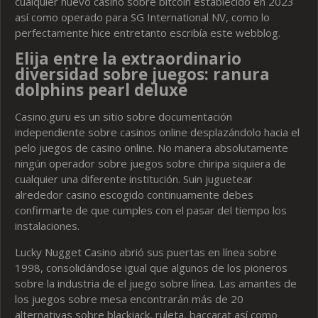
cualquier nuevo casino sobre bitcoin establecido en 2023
así­ como operado para SG International NV, como lo
perfectamente hice entretanto escribía este webblog.
Elija entre la extraordinario
diversidad sobre juegos: ranura
dolphins pearl deluxe
Casino.guru es un sitio sobre documentación
independiente sobre casinos online desplazándolo hacia el
pelo juegos de casino online. No manera absolutamente
ningún operador sobre juegos sobre chiripa siquiera de
cualquier una diferente institución. Suin juguetear
alrededor casino escogido continuamente debes
confirmarte de que cumples con el pasar del tiempo los
instalaciones.
Lucky Nugget Casino abrió sus puertas en línea sobre
1998, consolidándose igual que algunos de los pioneros
sobre la industria de el juego sobre línea. Las amantes de
los juegos sobre mesa encontrarán más de 20
alternativas sobre blackjack, ruleta, baccarat así­ como