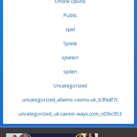
Online casino
Public
spel
Spiele
spielen
spilen
Uncategorized
uncategorized_allwins-casino.uk_b3fedf7c
uncategorized_uk.casino-ways.com_cd3bc953