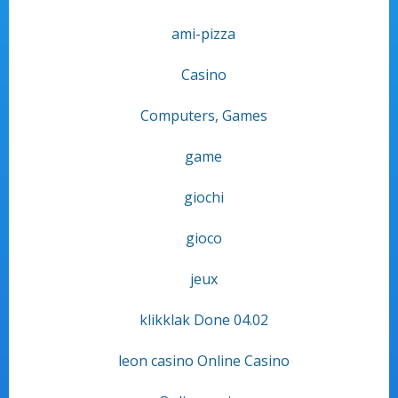
ami-pizza
Casino
Computers, Games
game
giochi
gioco
jeux
klikklak Done 04.02
leon casino Online Casino