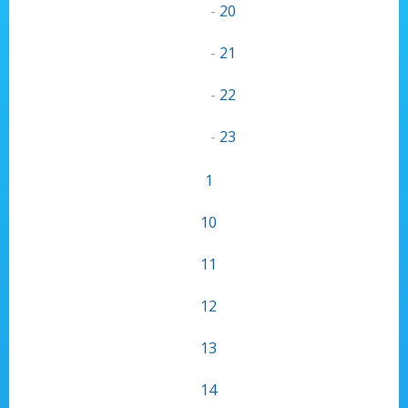
-
20
-
21
-
22
-
23
1
10
11
12
13
14