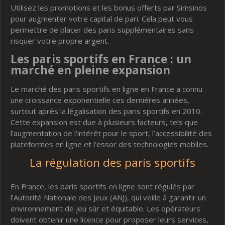
Utilisez les promotions et les bonus offerts par Simsinos
pour augmenter votre capital de pari. Cela peut vous
permettre de placer des paris supplémentaires sans
risquer votre propre argent.
Les paris sportifs en France : un
marché en pleine expansion
Le marché des paris sportifs en ligne en France a connu
une croissance exponentielle ces dernières années,
surtout après la légalisation des paris sportifs en 2010.
Cette expansion est due à plusieurs facteurs, tels que
l’augmentation de l’intérêt pour le sport, l’accessibilité des
plateformes en ligne et l’essor des technologies mobiles.
La régulation des paris sportifs
En France, les paris sportifs en ligne sont régulés par
l’Autorité Nationale des Jeux (ANJ), qui veille à garantir un
environnement de jeu sûr et équitable. Les opérateurs
doivent obtenir une licence pour proposer leurs services,