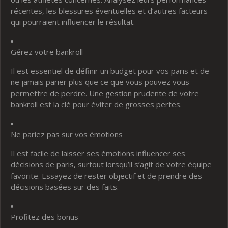
récentes, les blessures éventuelles et d’autres facteurs
qui pourraient influencer le résultat.
Gérez votre bankroll
Il est essentiel de définir un budget pour vos paris et de
ne jamais parier plus que ce que vous pouvez vous
permettre de perdre. Une gestion prudente de votre
bankroll est la clé pour éviter de grosses pertes.
Ne pariez pas sur vos émotions
Il est facile de laisser ses émotions influencer ses
décisions de paris, surtout lorsqu’il s’agit de votre équipe
favorite. Essayez de rester objectif et de prendre des
décisions basées sur des faits.
Profitez des bonus