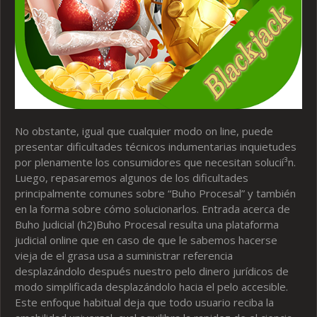
No obstante, igual que cualquier modo on line, puede
presentar dificultades técnicos indumentarias inquietudes
por plenamente los consumidores que necesitan solucií³n.
Luego, repasaremos algunos de los dificultades
principalmente comunes sobre “Buho Procesal” y también
en la forma sobre cómo solucionarlos. Entrada acerca de
Buho Judicial (h2)Buho Procesal resulta una plataforma
judicial online que en caso de que le sabemos hacerse
vieja de el grasa usa a suministrar referencia
desplazándolo después nuestro pelo dinero jurídicos de
modo simplificada desplazándolo hacia el pelo accesible.
Este enfoque habitual deja que todo usuario reciba la