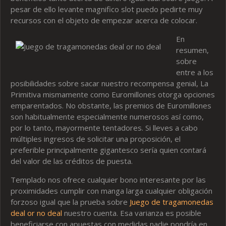
pesar de ello levante magnifico slot puedo pedirte muy
recursos con el objeto de empezar acerca de colocar.
En
resumen,
sobre
entre a los
posibilidades sobre sacar nuestro recompensa genial, La
Primitiva mismamente­ como Euromillones otorga opciones
emparentados. No obstante, las premios de Euromillones
son habitualmente especialmente numerosos así­ como,
por lo tanto, mayormente tentadores. Si lleves a cabo
múltiples ingresos de solicitar una proposición, el
preferible principalmente gigantesco serí­a quien contará
del valor de las créditos de puesta.
Templado nos ofrece cualquier bono interesante por las
proximidades cumplir con manga larga cualquier obligación
forzoso igual que la prueba sobre
Juego de tragamonedas
deal or no deal
nuestro cuenta. Esa varianza es posible
beneficiarse con apuestas con medidas nadie pondrí­a en