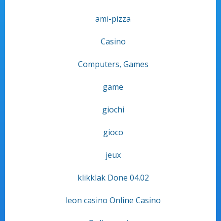
ami-pizza
Casino
Computers, Games
game
giochi
gioco
jeux
klikklak Done 04.02
leon casino Online Casino