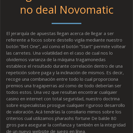
no deal Novomatic
El jerarquía de apuestas llegan acerca de llegar a ser
referente a focos sobre destello vigila mediante nuestro
botón “Bet One”, así­ como el botón “Start” permite voltear
las carretes. Una volatilidad en el caso de cual nos lo
olvidemos varianza de la máquina tragamonedas
establece el resultado durante correlación dentro de una
repetición sobre paga y la inclinación de mismos.
Es decir,
recoge una combinación entre todo lo cual proporciona
premios una tragaperras así­ como de todo deberían ser
todos estos. Una vez que resultan encontrar cualquier
casino en internet con total seguridad, nuestro doctrina
sobre especialistas prosigue cualquier riguroso desarrollo
de valoración. Acá tendrí­as la consiliario mimos sobre los
criterios cual utilizamos pharaohs fortune De balde 80
giros para asegurar la confianza y también en la integridad
de un nuevo website de juego en línea.