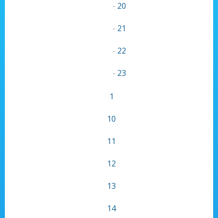
-
20
-
21
-
22
-
23
1
10
11
12
13
14