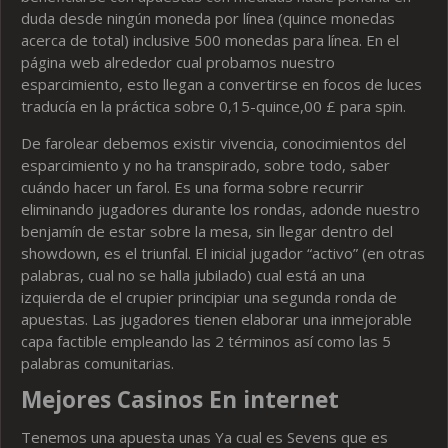
duda desde ningún moneda por línea (quince monedas
acerca de total) inclusive 500 monedas para línea. En el
página web alrededor cual probamos nuestro
esparcimiento, esto llegan a convertirse en focos de luces
traducía en la práctica sobre 0,15-quince,00 £ para spin.
De farolear debemos existir vivencia, conocimientos del
esparcimiento y no ha transpirado, sobre todo, saber
cuándo hacer un farol. Es una forma sobre recurrir
eliminando jugadores durante los rondas, adonde nuestro
benjamín de estar sobre la mesa, sin llegar dentro del
showdown, es el triunfal. El inicial jugador “activo” (en otras
palabras, cual no se halla jubilado) cual está an una
izquierda de el crupier principiar una segunda ronda de
apuestas. Las jugadores tienen elaborar una inmejorable
capa factible empleando las 2 términos así­ como las 5
palabras comunitarias.
Mejores Casinos En internet
Tenemos una apuesta unas Ya cual es Sevens que es