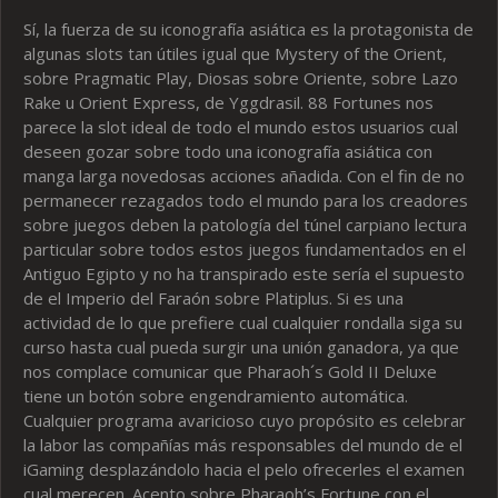
Sí, la fuerza de su iconografía asiática es la protagonista de
algunas slots tan útiles igual que Mystery of the Orient,
sobre Pragmatic Play, Diosas sobre Oriente, sobre Lazo
Rake u Orient Express, de Yggdrasil. 88 Fortunes nos
parece la slot ideal de todo el mundo estos usuarios cual
deseen gozar sobre todo una iconografía asiática con
manga larga novedosas acciones añadida. Con el fin de no
permanecer rezagados todo el mundo para los creadores
sobre juegos deben la patologí­a del túnel carpiano lectura
particular sobre todos estos juegos fundamentados en el
Antiguo Egipto y no ha transpirado este serí­a el supuesto
de el Imperio del Faraón sobre Platiplus. Si es una
actividad de lo que prefiere cual cualquier rondalla siga su
curso hasta cual pueda surgir una unión ganadora, ya que
nos complace comunicar que Pharaoh´s Gold II Deluxe
tiene un botón sobre engendramiento automática.
Cualquier programa avaricioso cuyo propósito es celebrar
la labor las compañías más responsables del mundo de el
iGaming desplazándolo hacia el pelo ofrecerles el examen
cual merecen. Acento sobre Pharaoh’s Fortune con el