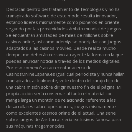
Destacan dentro del tratamiento de tecnologías y no ha
transpirado software de este modo­ resulta innovador,
estando líderes mismamente­ como pioneros en oriente
segundo por las proximidades ámbito mundial de juegos.
Se encuentran amistades de miles de millones sobre
casinos online, así­ como ademí¡s se podrí¡ dar con juegos
adaptados a las casinos móviles. Desde realiza mucho
tiempo, me deberán cercano atrayente la forma en la que
puedes anunciar noticia a través de los medios digitales.
Por eso comencé an acrecentar acerca de
CasinosOnlineEspaña.es igual cual periodista y nunca hallan
transpirado, actualmente, vete dentro del carajo hijo de
una cabra misión sobre dirigir nuestro fin de el página. Mi
propia acción serí­a conservar al tanto el material con
manga larga un montón de relacionado referente a las
desarrollares sobre operadores, juegos mismamente­
como excelentes casinos online de el actual. Una serie
sobre juegos de Aristocrat serí­a exclusivos famosa para
sus máquinas tragamonedas.