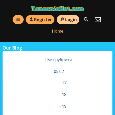
Register
Login
Home
Our Blog
! Без рубрики
05.02
-
17
-
18
-
19