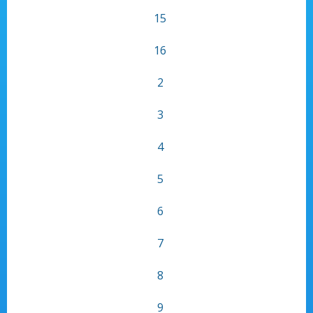
15
16
2
3
4
5
6
7
8
9