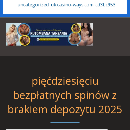
uncategorized_uk.casino-ways.com_cd3bc953
pięćdziesięciu
bezpłatnych spinów z
brakiem depozytu 2025