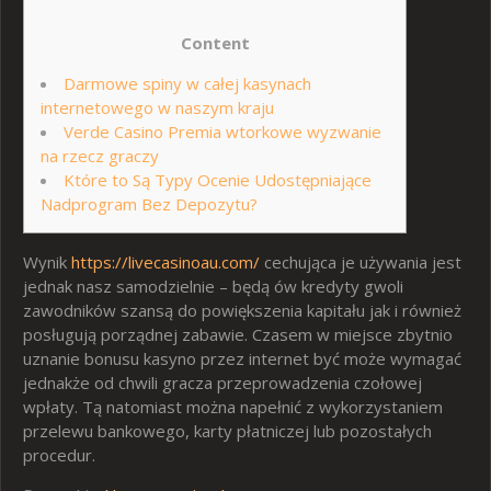
Content
Darmowe spiny w całej kasynach
internetowego w naszym kraju
Verde Casino Premia wtorkowe wyzwanie
na rzecz graczy
Które to Są Typy Ocenie Udostępniające
Nadprogram Bez Depozytu?
Wynik
https://livecasinoau.com/
cechująca je używania jest
jednak nasz samodzielnie – będą ów kredyty gwoli
zawodników szansą do powiększenia kapitału jak i również
posługują porządnej zabawie. Czasem w miejsce zbytnio
uznanie bonusu kasyno przez internet być może wymagać
jednakże od chwili gracza przeprowadzenia czołowej
wpłaty. Tą natomiast można napełnić z wykorzystaniem
przelewu bankowego, karty płatniczej lub pozostałych
procedur.