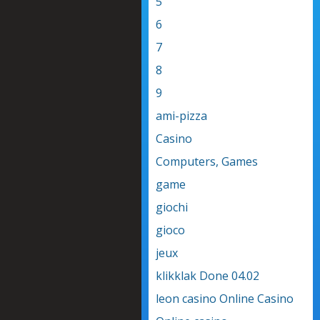
5
6
7
8
9
ami-pizza
Casino
Computers, Games
game
giochi
gioco
jeux
klikklak Done 04.02
leon casino Online Casino