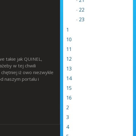
-
21
-
22
-
23
1
10
11
12
we takie jak QUINEL,
żeby w tej chwili
13
 chętniej iż owo niezwykle
14
d naszym portalu i
15
16
2
3
4