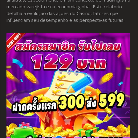
mercado varejista e na economia global. Este relatório
detalha a evolução das ações do Casino, fatores que
influenciam seu desempenho e as perspectivas futuras.