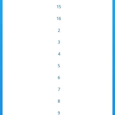
15
16
2
3
4
5
6
7
8
9