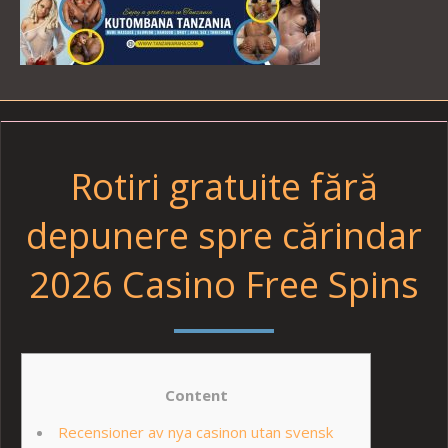
Rotiri gratuite fără
depunere spre cărindar
2026 Casino Free Spins
Content
Recensioner av nya casinon utan svensk