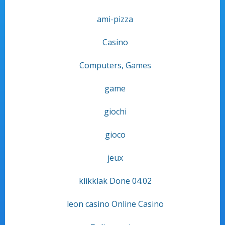
ami-pizza
Casino
Computers, Games
game
giochi
gioco
jeux
klikklak Done 04.02
leon casino Online Casino