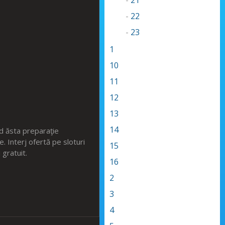
-
21
-
22
-
23
1
10
11
12
13
14
d ăsta preparaţie
. Interj ofertă pe sloturi
15
gratuit.
16
2
3
4