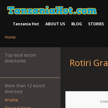
Tanzania Hot
ABOUT US
BLOG
STORIES
Home
Top local escort
Rotiri Gra
directories
More than 12 escort
directory
Arusha
Con