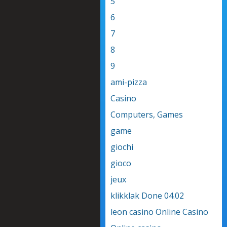
5
6
7
8
9
ami-pizza
Casino
Computers, Games
game
giochi
gioco
jeux
klikklak Done 04.02
leon casino Online Casino