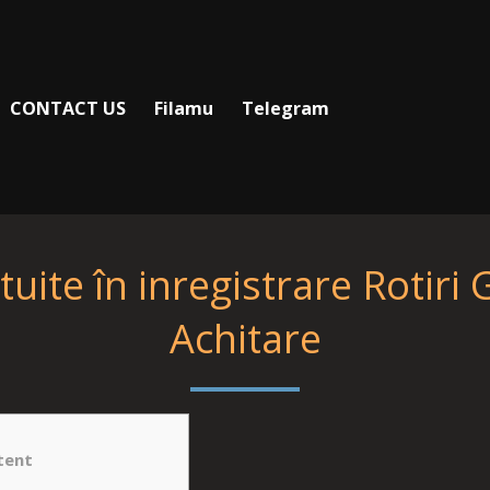
CONTACT US
Filamu
Telegram
tuite în inregistrare Rotiri 
Achitare
tent