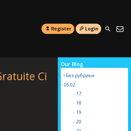
Register
Login
Our Blog
Gratuite Ci
! Без рубрики
05.02
-
17
-
18
-
19
-
20