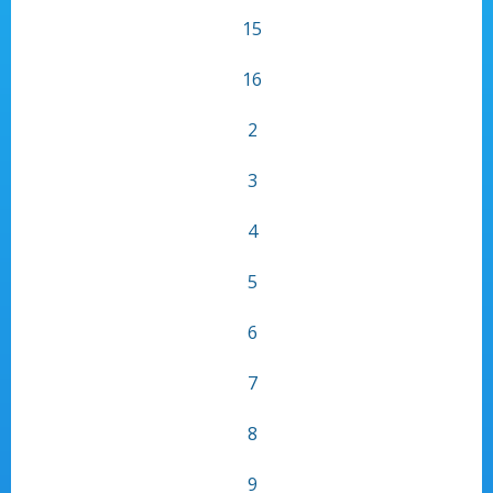
15
16
2
3
4
5
6
7
8
9