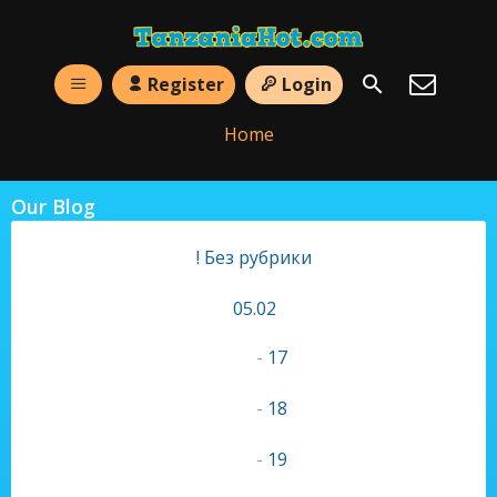
Register
Login
Home
Our Blog
! Без рубрики
05.02
-
17
-
18
-
19