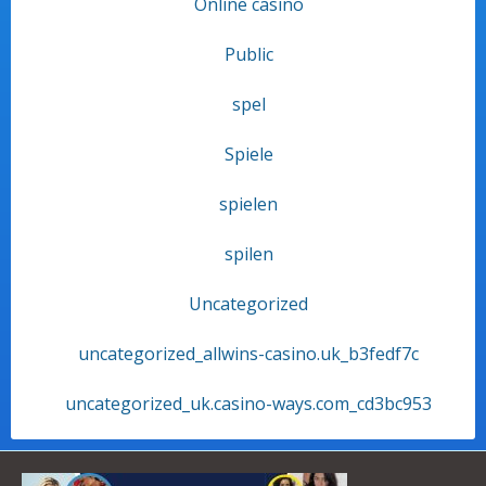
Online casino
Public
spel
Spiele
spielen
spilen
Uncategorized
uncategorized_allwins-casino.uk_b3fedf7c
uncategorized_uk.casino-ways.com_cd3bc953