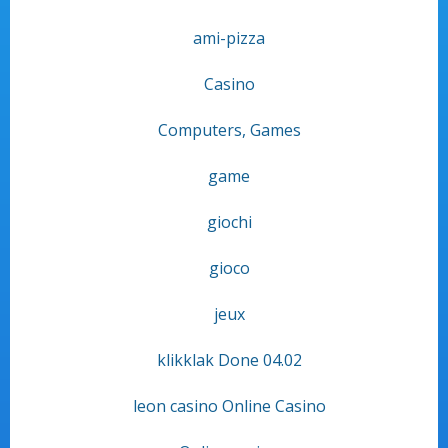
ami-pizza
Casino
Computers, Games
game
giochi
gioco
jeux
klikklak Done 04.02
leon casino Online Casino