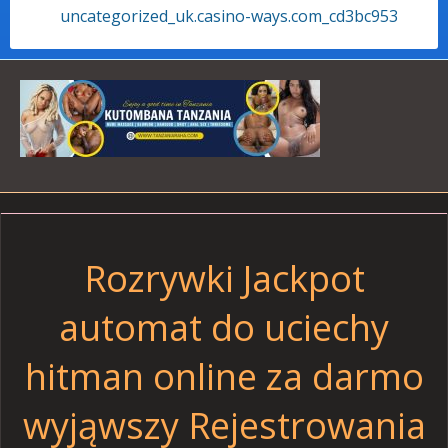
uncategorized_uk.casino-ways.com_cd3bc953
Rozrywki Jackpot
automat do uciechy
hitman online za darmo
wyjąwszy Rejestrowania