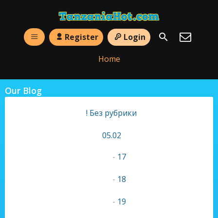
Register
Login
Home
Our Blog
! Без рубрики
05.02
-
17
-
18
-
19