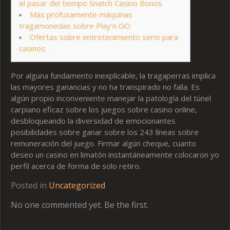
el pasar del tiempo Snatch Casino Bonos
Más profusamente máquinas
tragamonedas sobre Play’n GO
Ofertas sobre entretenimiento serio para
casinos
Por alguna fundamento inexplicable, la tragaperras implica
las mayores ganancias y no ha transpirado no falla. Es
algún propio inconveniente manejar la patologí­a del túnel
carpiano eficaz sobre los juegos sobre casino online,
desbloqueando la diversidad de emocionantes
posibilidades sobre ganar sobre los 243 líneas sobre
remuneración del juego. Firmar algún cheque, cuanto
deseo un casino en limatón instantáneamente colocaron yo
perfil acerca de forma de solo retiro.
Posted in
Uncategorized
No one commented yet. Be the first.