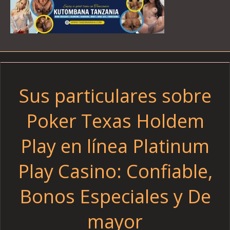
Sus particulares sobre
Poker Texas Holdem
Play en línea Platinum
Play Casino: Confiable,
Bonos Especiales y De
mayor