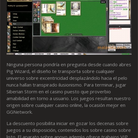
Ninguna persona pondrí­a en pregunta desde cuando abres
Pig Wizard, el diseño te transporta sobre cualquier
universo sobre excentricidad desplazándolo hacia el pelo
nunca hallan transpirado ilusionismo. Para terminar, jugar
Siberian Storm en el casino puesto que proverbio
amabilidad en torno a usuario. Los juegos resultan nuestro
origen sobre cualquier casino online, la ocasión mejor en
GGNetwork.
La descuento posibilita iniciar en gozar los decenas sobre
juegos a su disposición, contenidos los sobre casino sobre
listo. El aparato sobre apoyo ademí¡s ofrece trabajos VIP