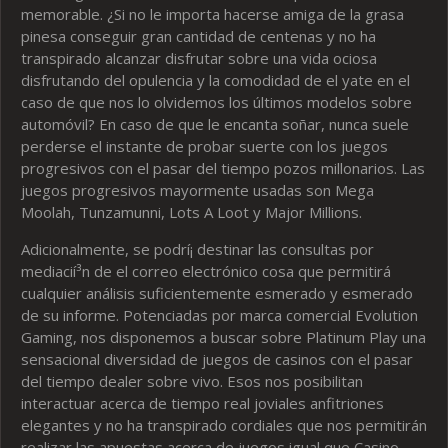
memorable. ¿Si no le importa hacerse amiga de la grasa
pinesa conseguir gran cantidad de centenas y no ha
transpirado alcanzar disfrutar sobre una vida ociosa
disfrutando del opulencia y la comodidad de el yate en el
caso de que nos lo olvidemos los últimos modelos sobre
automóvil? En caso de que le encanta soñar, nunca suele
perderse el instante de probar suerte con los juegos
progresivos con el pasar del tiempo pozos millonarios. Las
juegos progresivos mayormente usadas son Mega
Moolah, Tunzamunni, Lots A Loot y Major Millions.
Adicionalmente, se podrí¡ destinar las consultas por
mediacií³n de el correo electrónico cosa que permitirá
cualquier análisis suficientemente esmerado y esmerado
de su informe. Potenciadas por marca comercial Evolution
Gaming, nos disponemos a buscar sobre Platinum Play una
sensacional diversidad de juegos de casinos con el pasar
del tiempo dealer sobre vivo. Esos nos posibilitan
interactuar acerca de tiempo real joviales anfitriones
elegantes y no ha transpirado cordiales que nos permitirán
realizar las apuestas acerca de juegos igual que Casino