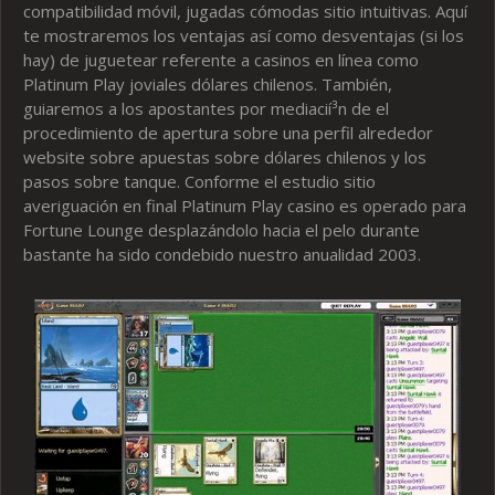
compatibilidad móvil, jugadas cómodas sitio intuitivas. Aquí
te mostraremos los ventajas así­ como desventajas (si los
hay) de juguetear referente a casinos en línea como
Platinum Play joviales dólares chilenos. También,
guiaremos a los apostantes por mediacií³n de el
procedimiento de apertura sobre una perfil alrededor
website sobre apuestas sobre dólares chilenos y los
pasos sobre tanque. Conforme el estudio sitio
averiguación en final Platinum Play casino es operado para
Fortune Lounge desplazándolo hacia el pelo durante
bastante ha sido condebido nuestro anualidad 2003.