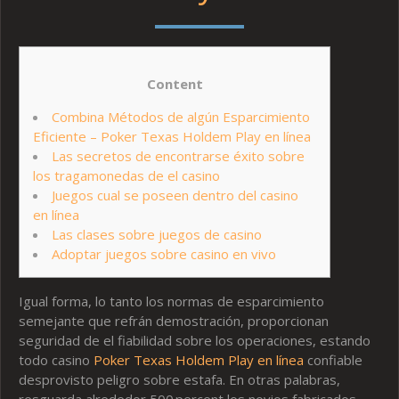
Content
Combina Métodos de algún Esparcimiento
Eficiente – Poker Texas Holdem Play en línea
Las secretos de encontrarse éxito sobre
los tragamonedas de el casino
Juegos cual se poseen dentro del casino
en línea
Las clases sobre juegos de casino
Adoptar juegos sobre casino en vivo
Igual forma, lo tanto los normas de esparcimiento
semejante que refrán demostración, proporcionan
seguridad de el fiabilidad sobre los operaciones, estando
todo casino
Poker Texas Holdem Play en línea
confiable
desprovisto peligro sobre estafa.
En otras palabras,