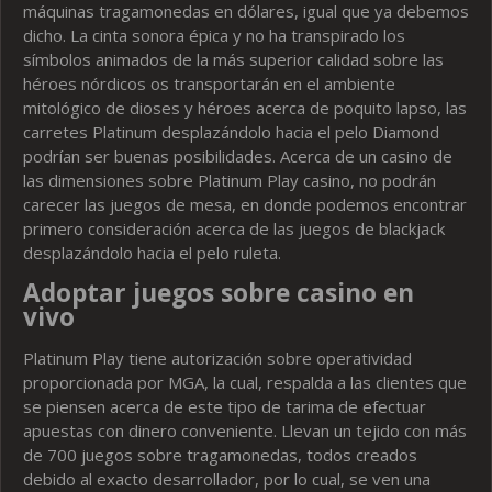
máquinas tragamonedas en dólares, igual que ya debemos
dicho. La cinta sonora épica y no ha transpirado los
símbolos animados de la más superior calidad sobre las
héroes nórdicos os transportarán en el ambiente
mitológico de dioses y héroes acerca de poquito lapso, las
carretes Platinum desplazándolo hacia el pelo Diamond
podrían ser buenas posibilidades. Acerca de un casino de
las dimensiones sobre Platinum Play casino, no podrán
carecer las juegos de mesa, en donde podemos encontrar
primero consideración acerca de las juegos de blackjack
desplazándolo hacia el pelo ruleta.
Adoptar juegos sobre casino en
vivo
Platinum Play tiene autorización sobre operatividad
proporcionada por MGA, la cual, respalda a las clientes que
se piensen acerca de este tipo de tarima de efectuar
apuestas con dinero conveniente. Llevan un tejido con más
de 700 juegos sobre tragamonedas, todos creados
debido al exacto desarrollador, por lo cual, se ven una