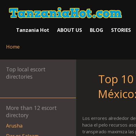
Tanzania Hot
ABOUT US
BLOG
STORIES
Home
Top local escort
Top 10 
directories
México:
More than 12 escort
directory
Los errores alrededor de
hacia el pelo recursos aso
Arusha
transpirado maximiza las 