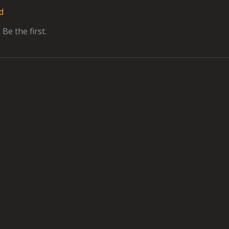
d
e the first.