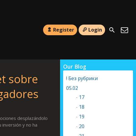
Register
Login
Our Blog
et sobre
! Без рубрики
05.02
ugadores
-
17
-
18
-
19
mociones desplazándolo
u inversión y no ha
-
20