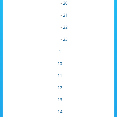
-
20
-
21
-
22
-
23
1
10
11
12
13
14