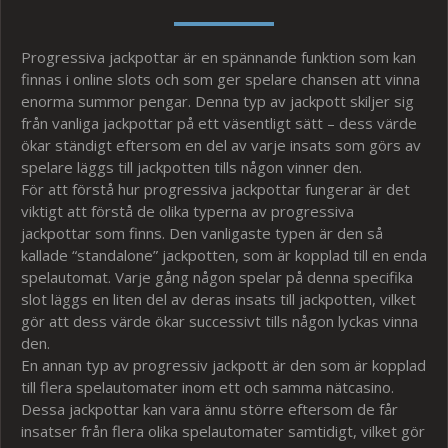
Progressiva jackpottar är en spännande funktion som kan
finnas i online slots och som ger spelare chansen att vinna
enorma summor pengar. Denna typ av jackpott skiljer sig
från vanliga jackpottar på ett väsentligt sätt – dess värde
ökar ständigt eftersom en del av varje insats som görs av
spelare läggs till jackpotten tills någon vinner den.
För att förstå hur progressiva jackpottar fungerar är det
viktigt att förstå de olika typerna av progressiva
jackpottar som finns. Den vanligaste typen är den så
kallade “standalone” jackpotten, som är kopplad till en enda
spelautomat. Varje gång någon spelar på denna specifika
slot läggs en liten del av deras insats till jackpotten, vilket
gör att dess värde ökar successivt tills någon lyckas vinna
den.
En annan typ av progressiv jackpott är den som är kopplad
till flera spelautomater inom ett och samma nätcasino.
Dessa jackpottar kan vara ännu större eftersom de får
insatser från flera olika spelautomater samtidigt, vilket gör