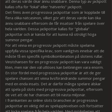
att deras värde ökar ännu snabbare. Denna typ av jackpott
kallas ofta för “lokal” eller “nätverks” jackpott.
Det finns även progressiva jackpottar som är kopplade till
flera olika nätcasinon, vilket gör att deras värde kan öka
ännu snabbare eftersom de får insatser från spelare över
hela världen. Dessa jackpottar kallas för “globala”
jackpottar och är kända för att kunna nå otroligt höga
summor pengar.
För att vinna en progressiv jackpott måste spelarna
uppfylla vissa specifika krav, som vanligtvis innebär att de
måste få en specifik symbolkombination på slotens rullar.
Vinstchansen för en progressiv jackpott kan vara väldigt
liten, men när den väl utlöses kan belöningen vara enorm.
En stor fördel med progressiva jackpottar är att de ger
spelare chansen att vinna livsförändrande summor pengar
med en enda insats. Det är därför många spelare älskar
att spela på slots med progressiva jackpottar, eftersom
de vet att de har chansen att bli nästa miljonär.
I framkanten av online slots branschen är progressiva
jackpottar en viktig del av spelupplevelsen och fortsätter
att locka spelare från hela världen. Med möjligheten att