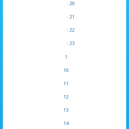
-
20
-
21
-
22
-
23
1
10
11
12
13
14