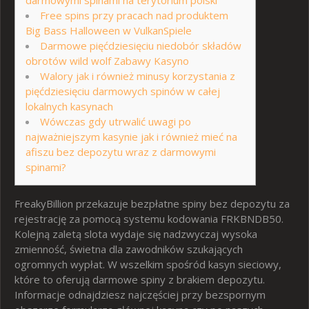
darmowymi spinami na terytorium polski
Free spins przy pracach nad produktem
Big Bass Halloween w VulkanSpiele
Darmowe pięćdziesięciu niedobór składów
obrotów wild wolf Zabawy Kasyno
Walory jak i również minusy korzystania z
pięćdziesięciu darmowych spinów w całej
lokalnych kasynach
Wówczas gdy utrwalić uwagi po
najważniejszym kasynie jak i również mieć na
afiszu bez depozytu wraz z darmowymi
spinami?
FreakyBillion przekazuje bezpłatne spiny bez depozytu za
rejestrację za pomocą systemu kodowania FRKBNDB50.
Kolejną zaletą slota wydaje się nadzwyczaj wysoka
zmienność, świetna dla zawodników szukających
ogromnych wypłat. W wszelkim spośród kasyn sieciowy,
które to oferują darmowe spiny z brakiem depozytu.
Informacje odnajdziesz najczęściej przy bezspornym