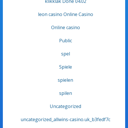
klikklak Done 04.02
leon casino Online Casino
Online casino
Public
spel
Spiele
spielen
spilen
Uncategorized
uncategorized_allwins-casino.uk_b3fedf7c